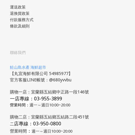
運送政策
退換貨政策
付款服務方式
條款及細則
聯絡我們
鮭山島水產 海鮮超市
【丸宜海鮮有限公司 54985977】
官方客服LINE帳號：@680yvvbu
購物一店：宜蘭縣五結鄉中正路一段146號
一店專線：03-955-3899
營業時間：
週一～週日10:00~20:00
購物二店：宜蘭縣五結鄉五結路二段451號
店專線
：03-950-0800
​二
：
營業時間
週一～週日10:00~20:00