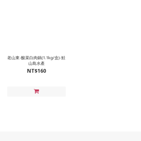
老山東-酸菜白肉鍋(1.1kg/盒)-鮭
山島水產
NT$160