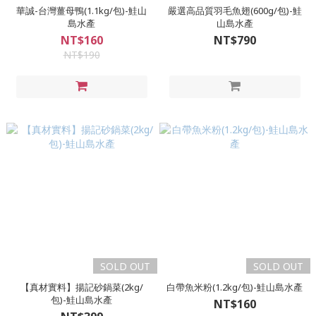
華誠-台灣薑母鴨(1.1kg/包)-鮭山
嚴選高品質羽毛魚翅(600g/包)-鮭
島水產
山島水產
NT$160
NT$790
NT$190
SOLD OUT
SOLD OUT
【真材實料】揚記砂鍋菜(2kg/
白帶魚米粉(1.2kg/包)-鮭山島水產
包)-鮭山島水產
NT$160