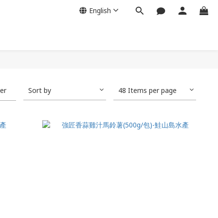
English
ter
Sort by
48 Items per page