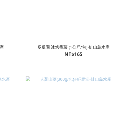
水產
瓜瓜園 冰烤番薯 (1公斤/包)-鮭山島水產
NT$165