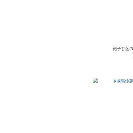
孢子甘藍(5