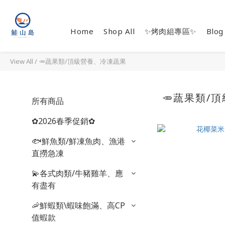
Home
Shop All
✨烤肉組專區✨
Blog
View All
/
🥕蔬果類/頂級營養、冷凍蔬果
🥕蔬果類/
所有商品
✿2026春季促銷✿
🐟鮮魚類/鮮凍魚肉、漁港
直撈急凍
💫各式肉類/牛豬雞羊、應
有盡有
🦐鮮蝦類\蝦味飽滿、高CP
值蝦款