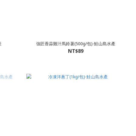
產
強匠香蒜雞汁馬鈴薯(500g/包)-鮭山島水產
NT$89