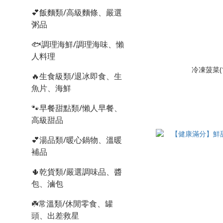
💕飯麵類/高級麵條、嚴選
粥品
🐟調理海鮮/調理海味、懶
人料理
冷凍菠菜(
🔥生食級類/退冰即食、生
魚片、海鮮
🐾早餐甜點類/懶人早餐、
高級甜品
💕湯品類/暖心鍋物、溫暖
補品
🌵乾貨類/嚴選調味品、醬
包、滷包
☘️常溫類/休閒零食、罐
頭、出差救星