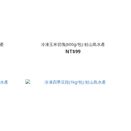
水產
冷凍玉米切塊(600g/包)-鮭山島水產
NT$99