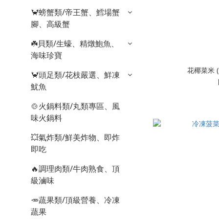
🦀螃蟹類/帝王蟹、鱈場蟹
腳、高級蟹
☘️貝類/生蠔、精燉鮑魚、
海味珍寶
花椰菜米 (
🦀頭足類/花枝嚴選、鮮凍
魷魚
🍲火鍋料類/丸類專區、風
味火鍋料
💥氣炸類/鮮美炸物、即炸
即吃
🔥調理肉類/牛肉熟食、頂
級滷味
🥕蔬果類/頂級營養、冷凍
蔬果