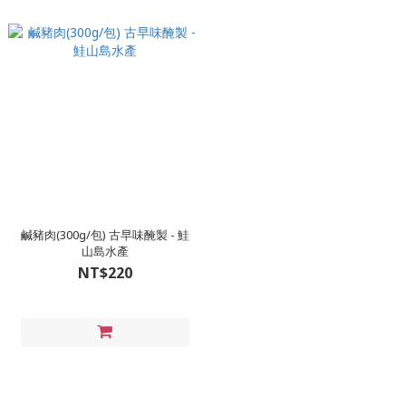
鹹豬肉(300g/包) 古早味醃製 - 鮭
山島水產
NT$220