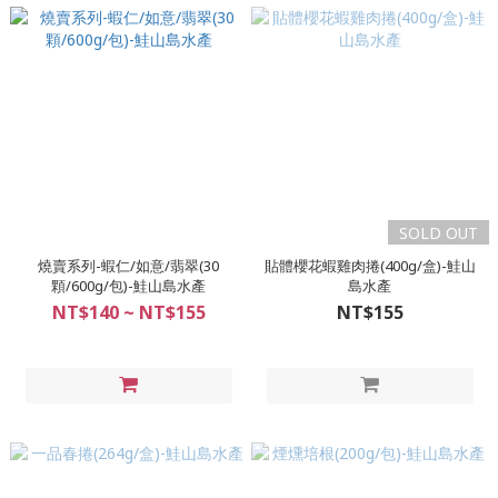
SOLD OUT
燒賣系列-蝦仁/如意/翡翠(30
貼體櫻花蝦雞肉捲(400g/盒)-鮭山
顆/600g/包)-鮭山島水產
島水產
NT$140 ~ NT$155
NT$155