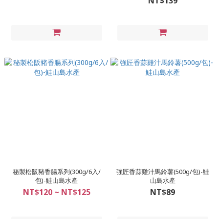
NT$139
秘製松阪豬香腸系列(300g/6入/
強匠香蒜雞汁馬鈴薯(500g/包)-鮭
包)-鮭山島水產
山島水產
NT$120 ~ NT$125
NT$89