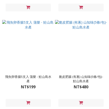
飛魚卵香腸5支入 蒲樂 - 鮭山島水
脆皮肥腸 (有蔥) 山知味(5條/包)-
產
鮭山島水產
NT$199
NT$480