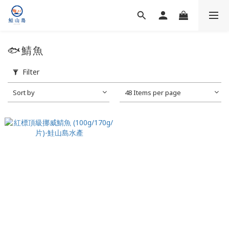
🐟鯖魚
Filter
Sort by
48 Items per page