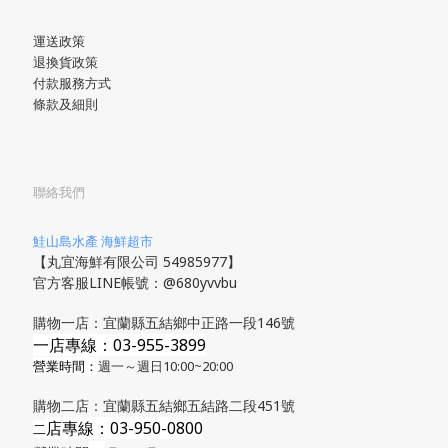
運送政策
退換貨政策
付款服務方式
條款及細則
聯絡我們
鮭山島水產 海鮮超市
【丸宜海鮮有限公司 54985977】
官方客服LINE帳號：@680yvvbu
購物一店：宜蘭縣五結鄉中正路一段146號
一店專線：03-955-3899
營業時間：
週一～週日10:00~20:00
購物二店：宜蘭縣五結鄉五結路二段451號
店專線
：03-950-0800
​二