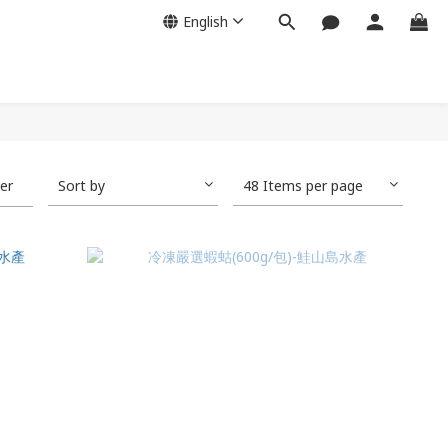
English
ter
Sort by
48 Items per page