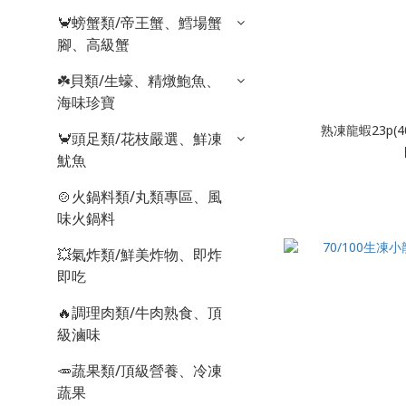
🦀螃蟹類/帝王蟹、鱈場蟹
腳、高級蟹
☘️貝類/生蠔、精燉鮑魚、
海味珍寶
熟凍龍蝦23p(4
🦀頭足類/花枝嚴選、鮮凍
魷魚
🍲火鍋料類/丸類專區、風
味火鍋料
💥氣炸類/鮮美炸物、即炸
即吃
🔥調理肉類/牛肉熟食、頂
級滷味
🥕蔬果類/頂級營養、冷凍
蔬果