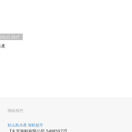
SOLD OUT
水產
聯絡我們
鮭山島水產 海鮮超市
【丸宜海鮮有限公司 54985977】