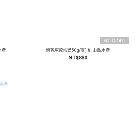
SOLD OUT
水產
海戰車龍蝦(550g/隻)-鮭山島水產
NT$880