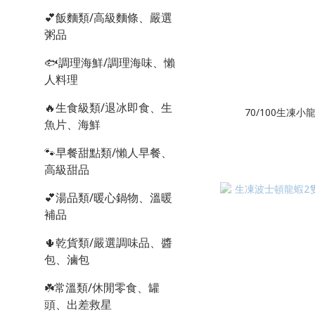
💕飯麵類/高級麵條、嚴選
粥品
🐟調理海鮮/調理海味、懶
人料理
🔥生食級類/退冰即食、生
70/100生凍小
魚片、海鮮
🐾早餐甜點類/懶人早餐、
高級甜品
💕湯品類/暖心鍋物、溫暖
補品
🌵乾貨類/嚴選調味品、醬
包、滷包
☘️常溫類/休閒零食、罐
頭、出差救星