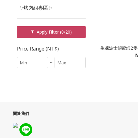
✨烤肉組專區✨
Apply Filter
(0/20)
生凍波士頓龍蝦2隻(5
Price Range (NT$)
N
~
關於我們