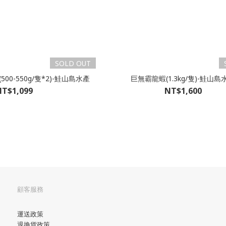
SOLD OUT
00-550g/隻*2)-鮭山島水產
巨無霸龍蝦(1.3kg/隻)-鮭山島
T$1,099
NT$1,600
顧客服務
運送政策
退換貨政策