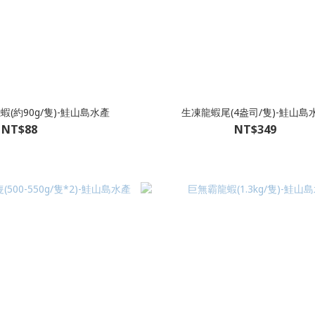
龍蝦(約90g/隻)-鮭山島水產
生凍龍蝦尾(4盎司/隻)-鮭山島
NT$88
NT$349