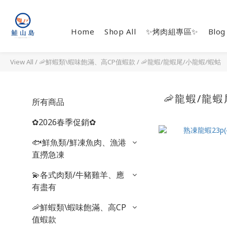
Home
Shop All
✨烤肉組專區✨
Blog
View All
/
🦐鮮蝦類\蝦味飽滿、高CP值蝦款
/
🦐龍蝦/龍蝦尾/小龍蝦/蝦蛄
🦐龍蝦/龍
所有商品
✿2026春季促銷✿
🐟鮮魚類/鮮凍魚肉、漁港
直撈急凍
💫各式肉類/牛豬雞羊、應
有盡有
🦐鮮蝦類\蝦味飽滿、高CP
值蝦款