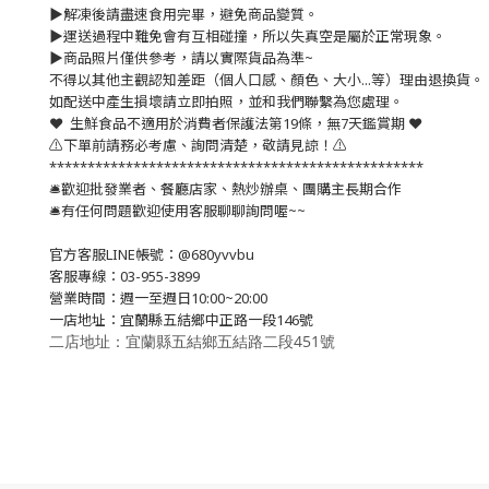
▶️解凍後請盡速食用完畢，避免商品變質。
▶️運送過程中難免會有互相碰撞，所以失真空是屬於正常現象。
▶️商品照片僅供參考，請以實際貨品為準~
不得以其他主觀認知差距（個人口感、顏色、大小...等）理由退換貨。
如配送中產生損壞請立即拍照，並和我們聯繫為您處理。
❤️ 生鮮食品不適用於消費者保護法第19條，無7天鑑賞期 ❤️
⚠️下單前請務必考慮、詢問清楚，敬請見諒！⚠️
*************************************************
🛎歡迎批發業者、餐廳店家、熱炒辦桌、團購主長期合作
🛎有任何問題歡迎使用客服聊聊詢問喔~~
官方客服LINE帳號：@680yvvbu
客服專線：03-955-3899
營業時間：週一至週日10:00~20:00
一店地址：宜蘭縣五結鄉中正路一段146號
二店地址：宜蘭縣五結鄉五結路二段451號