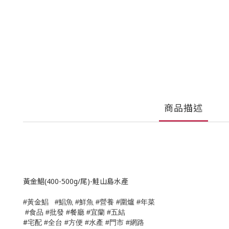
商品描述
黃金鯧(400-500g/尾)-鮭山島水產
鯧魚
鮮魚
圍爐
年菜
#黃金鯧
#
#
#營養
#
#
食品
批發
餐廳
宜蘭
五結
#
#
#
#
#
#
宅配
全台
方便
水產
門市
網路
#
#
#
#
#