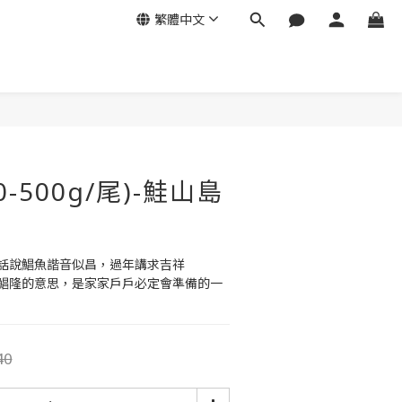
繁體中文
立即購買
0-500g/尾)-鮭山島
話說鯧魚諧音似昌，過年講求吉祥
鯧隆的意思，是家家戶戶必定會準備的一
40