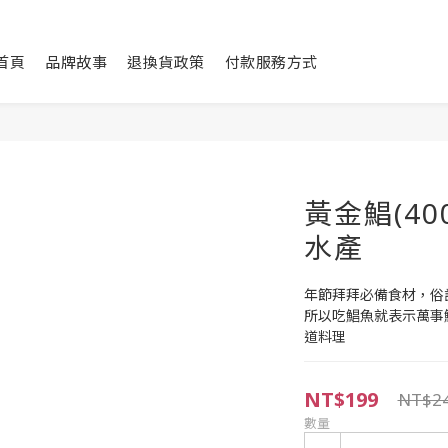
首頁
品牌故事
退換貨政策
付款服務方式
黃金鯧(40
水產
年節拜拜必備食材，俗
所以吃鯧魚就表示萬事
道料理
NT$199
NT$2
數量