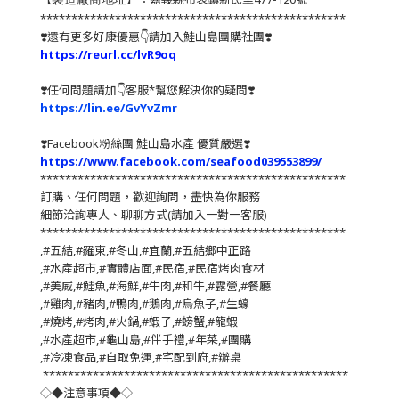
*************************************************
❣️還有更多好康優惠👇請加入鮭山島團購社團❣️
https://reurl.cc/lvR9oq
❣️任何問題請加👇客服*幫您解決你的疑問❣️
https://lin.ee/GvYvZmr
❣️
Facebook粉絲團 鮭山島水產 優質嚴選
❣️
https://www.facebook.com/seafood039553899/
*************************************************
訂購、任何問題，歡迎詢問，盡快為你服務
細節洽詢專人、聊聊方式(請加入一對一客服)
*************************************************
,#五結,#羅東,#冬山,#宜蘭,#五結鄉中正路
,#水產超市,#實體店面,#民宿,#民宿烤肉食材
,#美威,#鮭魚,#海鮮,#牛肉,#和牛,#露營,#餐廳
,#雞肉,#豬肉,#鴨肉,#鵝肉,#烏魚子,#生蠔
,#燒烤,#烤肉,#火鍋,#蝦子,#螃蟹,#龍蝦
,#水產超市,#龜山島,#伴手禮,#年菜,#團購
,#冷凍食品,#自取免運,#宅配到府,#辦桌
*************************************************
◇◆注意事項◆◇