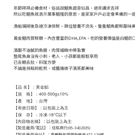
年節拜拜必備食材，俗話說鯧魚諧音似昌，過年講求吉祥
所以吃鯧魚就表示萬事鯧隆的意思，是家家戶戶必定會準備的一
漁船捕撈後急速冷凍保鮮，鎖住營養不流失，隻隻鯧魚都鮮甜味美
黃金鯧肉質鮮嫩，內含豐富的DHA,EPA，他的營養價值是白鯧的
清甜不油膩的魚類，肉質細緻中帶紮實
整尾魚身沒有小刺，老人、小孩都能輕鬆享用
已去鰓去肚，料理方便
不論是抹點粉乾煎、或醬燒樹子清蒸都美味
【品 名】：黃金鯧
【規 格】：400-500
g
±10%
【產 地】：台灣
【有效日期】：以包裝上為主
【保 存】：冷凍-18°C以下
以包裝上為主
【
】：
內容物名稱
【
】：信紘商行(05-3432035)
製造廠商/電話
【
】：嘉義縣布袋鎮新民里477-120號
製造廠商地址