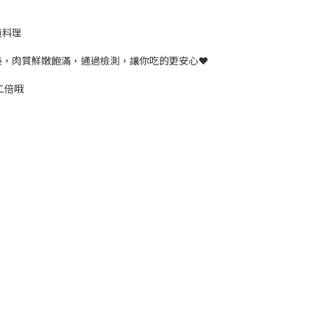
道料理
，肉質鮮嫩飽滿，通過檢測，讓你吃的更安心❤️
二倍哦