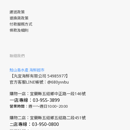
運送政策
退換貨政策
付款服務方式
條款及細則
聯絡我們
鮭山島水產 海鮮超市
【丸宜海鮮有限公司 54985977】
官方客服LINE帳號：@680yvvbu
購物一店：宜蘭縣五結鄉中正路一段146號
一店專線：03-955-3899
營業時間：
週一～週日10:00~20:00
購物二店：宜蘭縣五結鄉五結路二段451號
店專線
：03-950-0800
​二