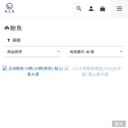
☘️鮑魚
篩選
商品排序
每頁顯示 48 個
售完