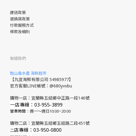
運送政策
退換貨政策
付款服務方式
條款及細則
聯絡我們
鮭山島水產 海鮮超市
【丸宜海鮮有限公司 54985977】
官方客服LINE帳號：@680yvvbu
購物一店：宜蘭縣五結鄉中正路一段146號
一店專線：03-955-3899
營業時間：
週一～週日10:00~20:00
購物二店：宜蘭縣五結鄉五結路二段451號
店專線
：03-950-0800
​二