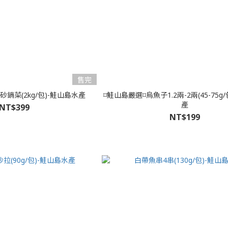
售完
鍋菜(2kg/包)-鮭山島水產
⌑鮭山島嚴選⌑烏魚子1.2兩-2兩(45-75g
產
NT$399
NT$199