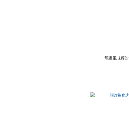
龍蝦風味輕沙拉