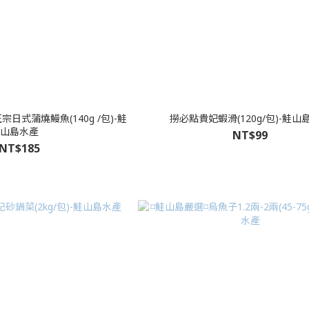
宗日式蒲燒鰻魚(140g /包)-鮭
撈必點貴妃蝦滑(120g/包)-鮭山
山島水產
NT$99
NT$185