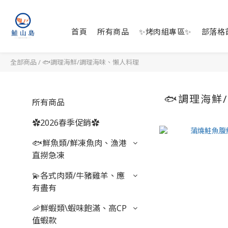
首頁
所有商品
✨烤肉組專區✨
部落格
全部商品
/
🐟調理海鮮/調理海味、懶人料理
🐟調理海鮮
所有商品
✿2026春季促銷✿
🐟鮮魚類/鮮凍魚肉、漁港
直撈急凍
💫各式肉類/牛豬雞羊、應
有盡有
🦐鮮蝦類\蝦味飽滿、高CP
值蝦款