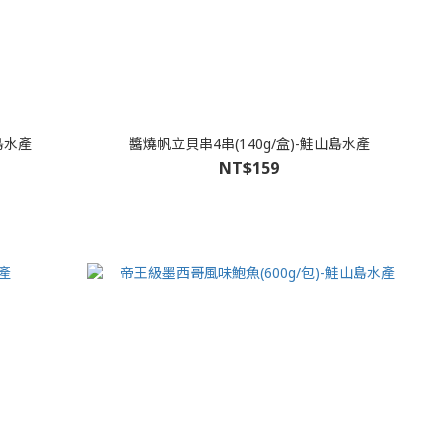
島水產
醬燒帆立貝串4串(140g/盒)-鮭山島水產
NT$159