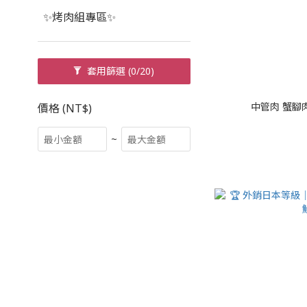
✨烤肉組專區✨
套用篩選
(0/20)
中管肉 蟹腳肉
價格 (NT$)
~