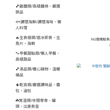
💕飯麵類/高級麵條、嚴選
粥品
🐟調理海鮮/調理海味、懶
人料理
🔥生食級類/退冰即食、生
NG煙燻鮭魚(
魚片、海鮮
🐾早餐甜點類/懶人早餐、
高級甜品
💕湯品類/暖心鍋物、溫暖
補品
🌵乾貨類/嚴選調味品、醬
包、滷包
☘️常溫類/休閒零食、罐
頭、出差救星