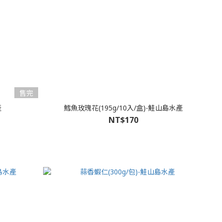
售完
產
鱈魚玫瑰花(195g/10入/盒)-鮭山島水產
NT$170