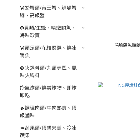
🦀螃蟹類/帝王蟹、鱈場蟹
腳、高級蟹
☘️貝類/生蠔、精燉鮑魚、
海味珍寶
蒲燒鮭魚腹鰭(
🦀頭足類/花枝嚴選、鮮凍
魷魚
🍲火鍋料類/丸類專區、風
味火鍋料
💥氣炸類/鮮美炸物、即炸
即吃
🔥調理肉類/牛肉熟食、頂
級滷味
🥕蔬果類/頂級營養、冷凍
蔬果