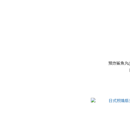
預炸鯊魚丸(