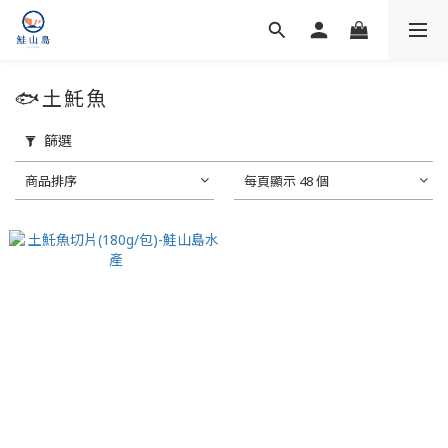
🐟土魠魚
篩選
商品排序
每頁顯示 48 個