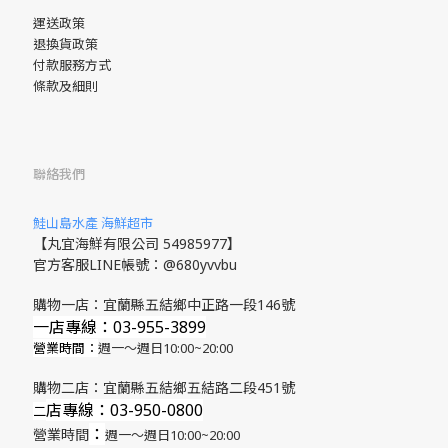
運送政策
退換貨政策
付款服務方式
條款及細則
聯絡我們
鮭山島水產 海鮮超市
【丸宜海鮮有限公司 54985977】
官方客服LINE帳號：@680yvvbu
購物一店：宜蘭縣五結鄉中正路一段146號
一店專線：03-955-3899
營業時間：
週一～週日10:00~20:00
購物二店：宜蘭縣五結鄉五結路二段451號
店專線
：03-950-0800
​二
：
營業時間
週一～週日10:00~20:00