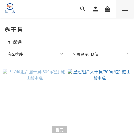
☘️干貝
篩選
商品排序
每頁顯示 48 個
售完