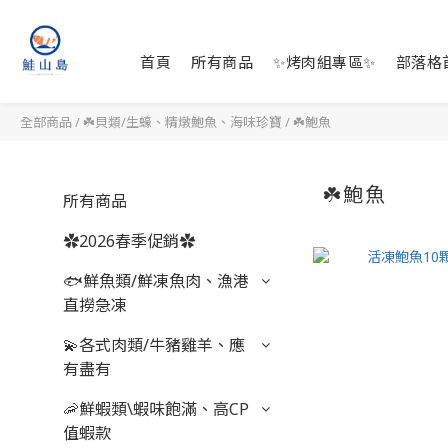
首頁
所有商品
✨烤肉組專區✨
部落格
全部商品
/
☘️貝類/生蠔、精燉鮑魚、海味珍寶
/
☘️鮑魚
☘️鮑魚
所有商品
✿2026春季促銷✿
🐟鮮魚類/鮮凍魚肉、漁港
直撈急凍
💫各式肉類/牛豬雞羊、應
有盡有
🦐鮮蝦類\蝦味飽滿、高CP
值蝦款