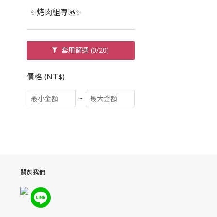
✨烤肉組專區✨
套用篩選
(0/20)
價格 (NT$)
~
關於我們