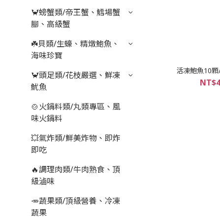
🦀螃蟹類/帝王蟹、鱈場蟹
腳、高級蟹
☘️貝類/生蠔、精燉鮑魚、
海味珍寶
活凍鮑魚10顆/
🦀頭足類/花枝嚴選、鮮凍
NT$4
魷魚
🍲火鍋料類/丸類專區、風
味火鍋料
💥氣炸類/鮮美炸物、即炸
即吃
🔥調理肉類/牛肉熟食、頂
級滷味
🥕蔬果類/頂級營養、冷凍
蔬果