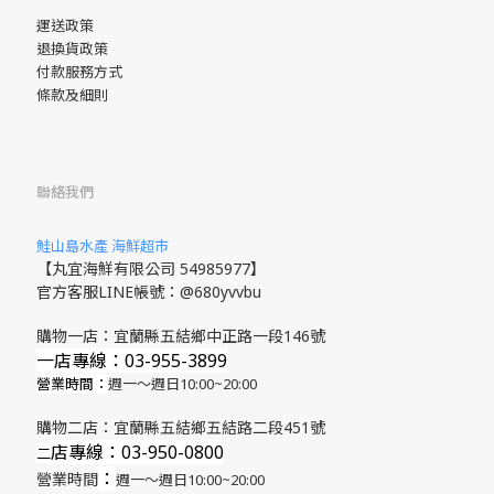
運送政策
退換貨政策
付款服務方式
條款及細則
聯絡我們
鮭山島水產 海鮮超市
【丸宜海鮮有限公司 54985977】
官方客服LINE帳號：@680yvvbu
購物一店：宜蘭縣五結鄉中正路一段146號
一店專線：03-955-3899
營業時間：
週一～週日10:00~20:00
購物二店：宜蘭縣五結鄉五結路二段451號
店專線
：03-950-0800
​二
：
營業時間
週一～週日10:00~20:00