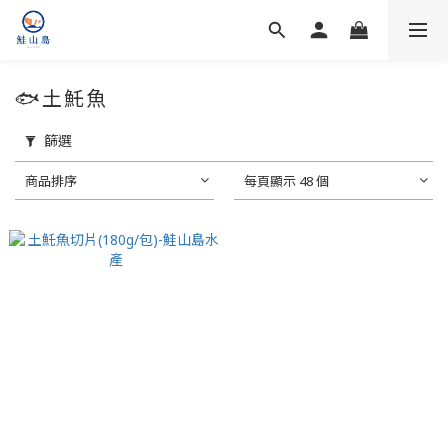
🐟土魠魚
篩選
商品排序
每頁顯示 48 個