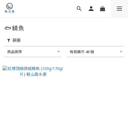
🐟鯖魚
篩選
商品排序
每頁顯示 48 個