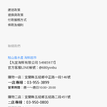
運送政策
退換貨政策
付款服務方式
條款及細則
聯絡我們
鮭山島水產 海鮮超市
【丸宜海鮮有限公司 54985977】
官方客服LINE帳號：@680yvvbu
購物一店：宜蘭縣五結鄉中正路一段146號
一店專線：03-955-3899
營業時間：
週一～週日10:00~20:00
購物二店：宜蘭縣五結鄉五結路二段451號
店專線
：03-950-0800
​二