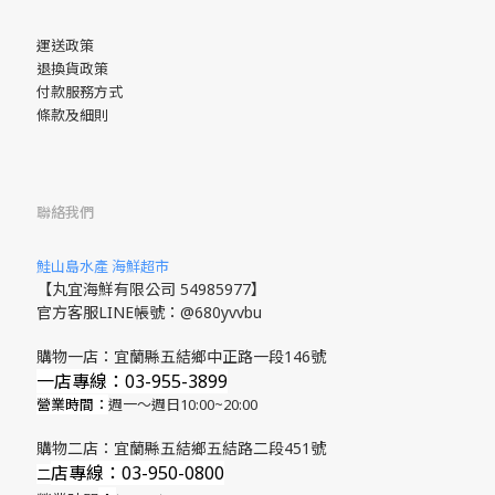
運送政策
退換貨政策
付款服務方式
條款及細則
聯絡我們
鮭山島水產 海鮮超市
【丸宜海鮮有限公司 54985977】
官方客服LINE帳號：@680yvvbu
購物一店：宜蘭縣五結鄉中正路一段146號
一店專線：03-955-3899
營業時間：
週一～週日10:00~20:00
購物二店：宜蘭縣五結鄉五結路二段451號
店專線
：03-950-0800
​二