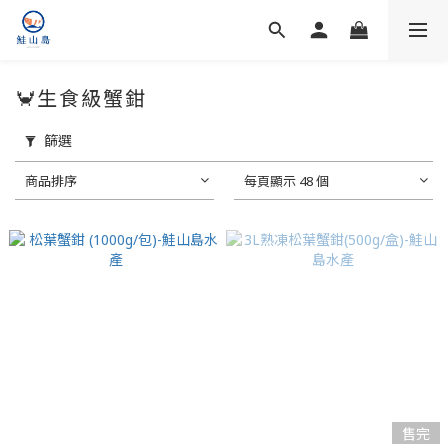
🦀生食級蟹鉗
篩選
商品排序
每頁顯示 48 個
售完