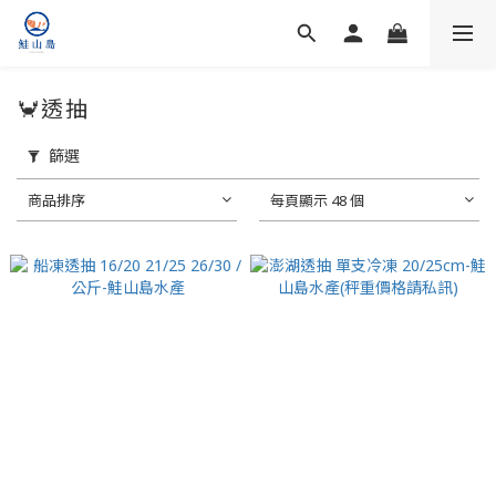
🦀透抽
篩選
商品排序
每頁顯示 48 個