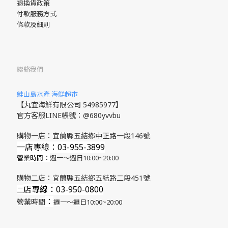
退換貨政策
付款服務方式
條款及細則
聯絡我們
鮭山島水產 海鮮超市
【丸宜海鮮有限公司 54985977】
官方客服LINE帳號：@680yvvbu
購物一店：宜蘭縣五結鄉中正路一段146號
一店專線：03-955-3899
營業時間：
週一～週日10:00~20:00
購物二店：宜蘭縣五結鄉五結路二段451號
店專線
：03-950-0800
​二
：
營業時間
週一～週日10:00~20:00