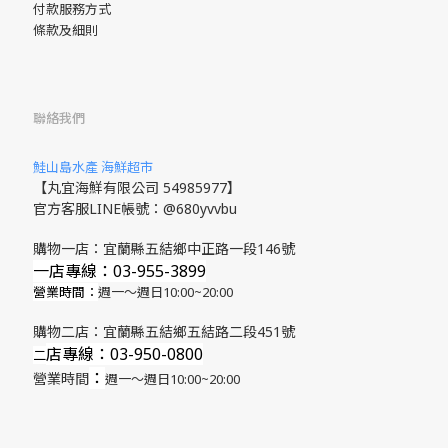
付款服務方式
條款及細則
聯絡我們
鮭山島水產 海鮮超市
【丸宜海鮮有限公司 54985977】
官方客服LINE帳號：@680yvvbu
購物一店：宜蘭縣五結鄉中正路一段146號
一店專線：03-955-3899
營業時間：
週一～週日10:00~20:00
購物二店：宜蘭縣五結鄉五結路二段451號
店專線
：03-950-0800
​二
：
營業時間
週一～週日10:00~20:00