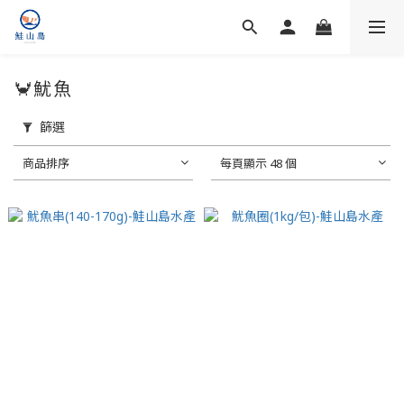
🦀魷魚
篩選
商品排序
每頁顯示 48 個