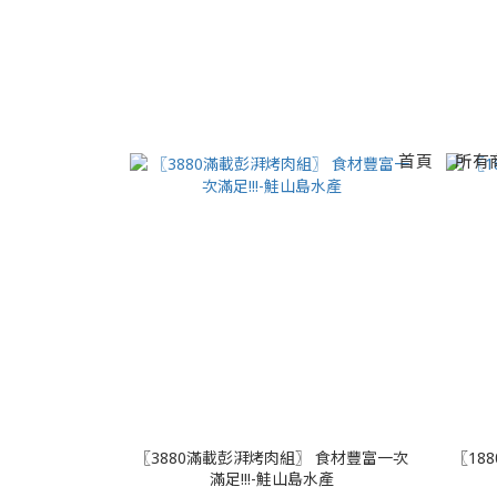
首頁
所有
〖3880滿載彭湃烤肉組〗 食材豐富一次
〖18
滿足!!!-鮭山島水產