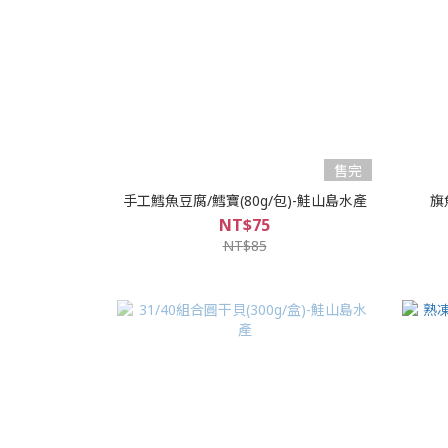
售完
手工鱈魚豆腐/鱈寶(80g/包)-鮭山島水產
旗
NT$75
NT$85