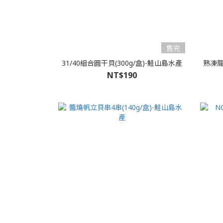
售完
31/40組合圓干貝(300g/盒)-鮭山島水產
熟凍龍蝦
NT$190