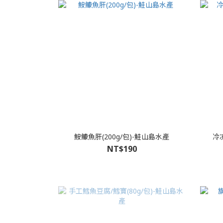
鮟鱇魚肝(200g/包)-鮭山島水產
冷
NT$190