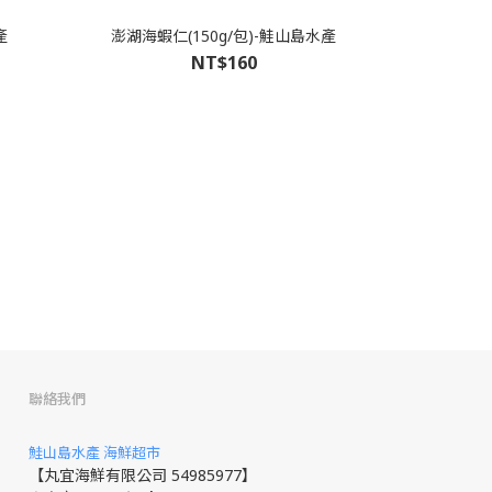
產
澎湖海蝦仁(150g/包)-鮭山島水產
NT$160
聯絡我們
鮭山島水產 海鮮超市
【丸宜海鮮有限公司 54985977】