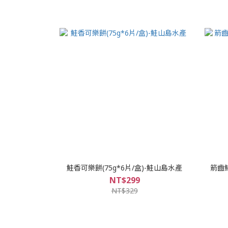
鮭香可樂餅(75g*6片/盒)-鮭山島水產
箭齒鰈
NT$299
NT$329