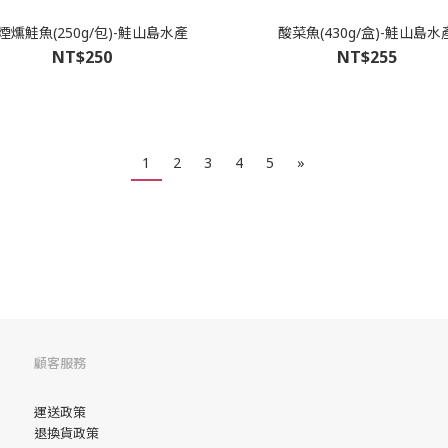
煙燻鮭魚(250g/包)-鮭山島水產
酸菜魚(430g/盒)-鮭山島水
NT$250
NT$255
1
2
3
4
5
»
顧客服務
運送政策
退換貨政策