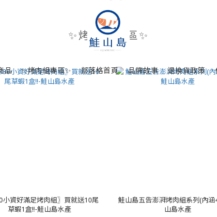
✨烤肉組專區✨
商品
✨烤肉組專區✨
部落格首頁
品牌故事
退換貨政策
80小資好滿足烤肉組〗買就送10尾
鮭山島五告澎湃烤肉組系列(內涵4
草蝦1盒!!-鮭山島水產
山島水產