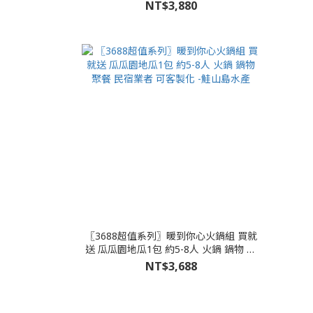
NT$3,880
〖3688超值系列〗暖到你心火鍋組 買就
送 瓜瓜園地瓜1包 約5-8人 火鍋 鍋物 聚
餐 民宿業者 可客製化 -鮭山島水產
NT$3,688