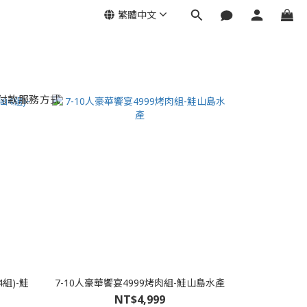
繁體中文
付款服務方式
組)-鮭
7-10人豪華饗宴4999烤肉組-鮭山島水產
NT$4,999