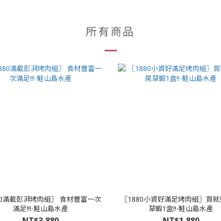
所有商品
80滿載彭湃烤肉組〗 食材豐富一次
〖1880小資好滿足烤肉組〗買就
滿足!!!-鮭山島水產
草蝦1盒!!-鮭山島水產
NT$3,880
NT$1,880