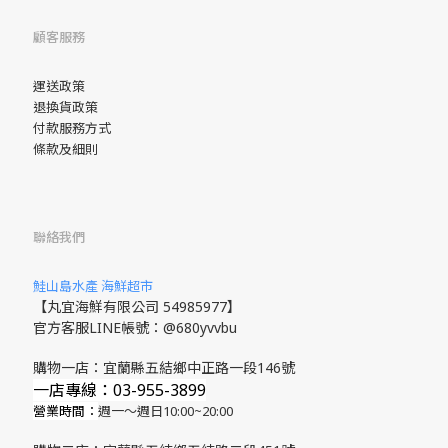
顧客服務
運送政策
退換貨政策
付款服務方式
條款及細則
聯絡我們
鮭山島水產 海鮮超市
【丸宜海鮮有限公司 54985977】
官方客服LINE帳號：@680yvvbu
購物一店：宜蘭縣五結鄉中正路一段146號
一店專線：03-955-3899
營業時間：
週一～週日10:00~20:00