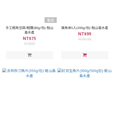
售完
手工鱈魚豆腐/鱈寶(80g/包)-鮭山
旗魚串5入(300g/包)-鮭山島水產
島水產
NT$99
NT$75
NT$130
NT$85