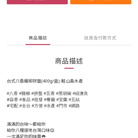
商品描述
送貨及付款方式
商品描述
台式八香雞柳拼盤(400g/盒)-鮭山島水產
八香
雞柳
拼盤
五香
黑胡椒
紐澳良
#
#
#
#
#
#
#
蒜香
食品
批發
餐廳
宜蘭
五結
#
#
#
#
#
#
宅配
全台
方便
水產
門市
網路
#
#
#
#
#
滿滿的台味～都給你
給你八種道地台灣口味😋
一次滿足你的味蕾👅