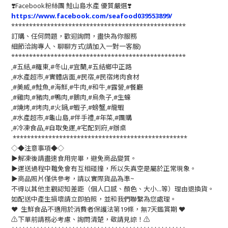
❣️
Facebook粉絲團 鮭山島水產 優質嚴選
❣️
https://www.facebook.com/seafood039553899/
*************************************************
訂購、任何問題，歡迎詢問，盡快為你服務
細節洽詢專人、聊聊方式(請加入一對一客服)
*************************************************
,#五結,#羅東,#冬山,#宜蘭,#五結鄉中正路
,#水產超市,#實體店面,#民宿,#民宿烤肉食材
,#美威,#鮭魚,#海鮮,#牛肉,#和牛,#露營,#餐廳
,#雞肉,#豬肉,#鴨肉,#鵝肉,#烏魚子,#生蠔
,#燒烤,#烤肉,#火鍋,#蝦子,#螃蟹,#龍蝦
,#水產超市,#龜山島,#伴手禮,#年菜,#團購
,#冷凍食品,#自取免運,#宅配到府,#辦桌
*************************************************
◇◆注意事項◆◇
▶️解凍後請盡速食用完畢，避免商品變質。
▶️運送過程中難免會有互相碰撞，所以失真空是屬於正常現象。
▶️商品照片僅供參考，請以實際貨品為準~
不得以其他主觀認知差距（個人口感、顏色、大小...等）理由退換貨。
如配送中產生損壞請立即拍照，並和我們聯繫為您處理。
❤️ 生鮮食品不適用於消費者保護法第19條，無7天鑑賞期 ❤️
⚠️下單前請務必考慮、詢問清楚，敬請見諒！⚠️