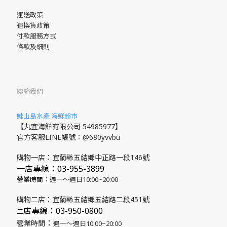
運送政策
退換貨政策
付款服務方式
條款及細則
聯絡我們
鮭山島水產 海鮮超市
【丸宜海鮮有限公司 54985977】
官方客服LINE帳號：@680yvvbu
購物一店：宜蘭縣五結鄉中正路一段146號
一店專線：03-955-3899
營業時間：
週一～週日10:00~20:00
購物二店：宜蘭縣五結鄉五結路二段451號
店專線
：03-950-0800
​二
：
營業時間
週一～週日10:00~20:00