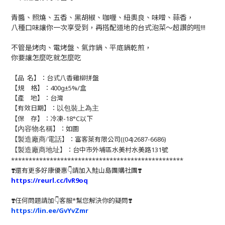
青醬、照燒、五香、黑胡椒、咖喱、紐奧良、味噌、蒜香，
八種口味讓你一次享受到，再搭配道地的台式泡菜～超讚的啦!!!
不管是烤肉、電烤盤、氣炸鍋、平底鍋乾煎，
你要讓怎麼吃就怎麼吃
【品 名
】：台式八香雞柳拼盤
【規
格】：400g±5%/盒
【產 地】：台灣
【有效日期】：
以包裝上為主
【保 存】：冷凍-18°C以下
【
】：如圖
內容物名稱
【
】：富客萊有限公司((04)2687-6686)
製造廠商/電話
【
】：台中市外埔區水美村水美路131號
製造廠商地址
*************************************************
❣️還有更多好康優惠👇請加入鮭山島團購社團❣️
https://reurl.cc/lvR9oq
❣️任何問題請加👇客服*幫您解決你的疑問❣️
https://lin.ee/GvYvZmr