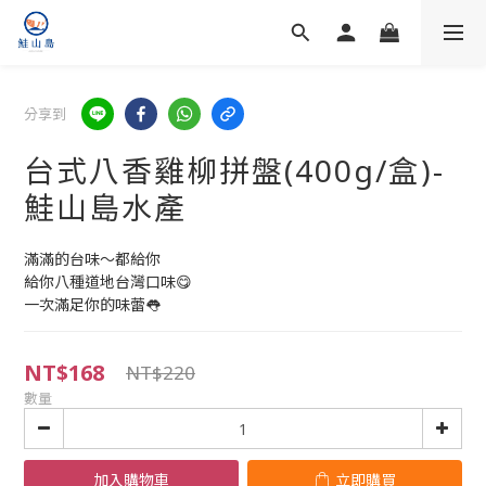
分享到
台式八香雞柳拼盤(400g/盒)-
鮭山島水產
滿滿的台味～都給你
給你八種道地台灣口味😋
一次滿足你的味蕾👅
NT$168
NT$220
數量
加入購物車
立即購買