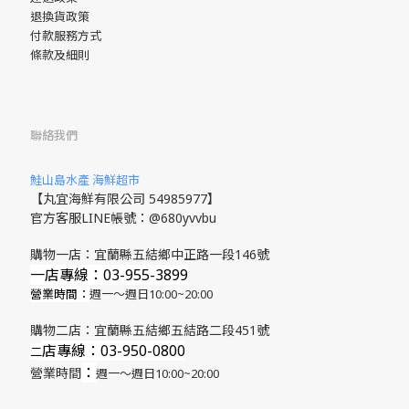
退換貨政策
付款服務方式
條款及細則
聯絡我們
鮭山島水產 海鮮超市
【丸宜海鮮有限公司 54985977】
官方客服LINE帳號：@680yvvbu
購物一店：宜蘭縣五結鄉中正路一段146號
一店專線：03-955-3899
營業時間：
週一～週日10:00~20:00
購物二店：宜蘭縣五結鄉五結路二段451號
店專線
：03-950-0800
​二
：
營業時間
週一～週日10:00~20:00