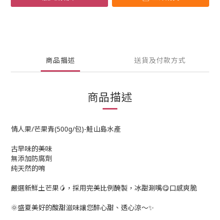
商品描述
送貨及付款方式
商品描述
情人果/芒果青(500g/包)-鮭山島水產
古早味的美味
無添加防腐劑
純天然的唷
嚴選新鮮土芒果🥭，採用完美比例醃製，冰甜涮嘴😋口感爽脆
🌞盛夏美好的酸甜滋味讓您醉心甜、透心涼～✨