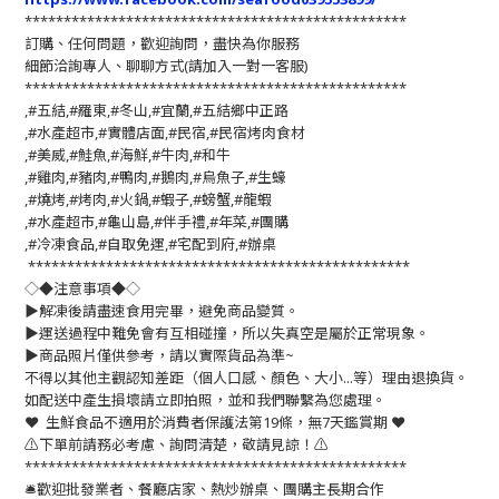
*************************************************
訂購、任何問題，歡迎詢問，盡快為你服務
細節洽詢專人、聊聊方式(請加入一對一客服)
*************************************************
,#五結,#羅東,#冬山,#宜蘭,#五結鄉中正路
,#水產超市,#實體店面,#民宿,#民宿烤肉食材
,#美威,#鮭魚,#海鮮,#牛肉,#和牛
,#雞肉,#豬肉,#鴨肉,#鵝肉,#烏魚子,#生蠔
,#燒烤,#烤肉,#火鍋,#蝦子,#螃蟹,#龍蝦
,#水產超市,#龜山島,#伴手禮,#年菜,#團購
,#冷凍食品,#自取免運,#宅配到府,#辦桌
*************************************************
◇◆注意事項◆◇
▶️解凍後請盡速食用完畢，避免商品變質。
▶️運送過程中難免會有互相碰撞，所以失真空是屬於正常現象。
▶️商品照片僅供參考，請以實際貨品為準~
不得以其他主觀認知差距（個人口感、顏色、大小...等）理由退換貨。
如配送中產生損壞請立即拍照，並和我們聯繫為您處理。
❤️ 生鮮食品不適用於消費者保護法第19條，無7天鑑賞期 ❤️
⚠️下單前請務必考慮、詢問清楚，敬請見諒！⚠️
*************************************************
🛎歡迎批發業者、餐廳店家、熱炒辦桌、團購主長期合作