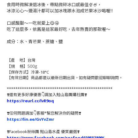
食用時微解凍退冰後，帶點微碎冰口感最佳🍨🍧，
冰涼沁心～連湯汁都可以加冰塊跟水泡成芒果冰沙喝喔‼️
口感酸甜～一吃就愛上😋🤤
吃了這麼多，依舊是這家最好吃，去年熱賣的那款喔～
成分：水、青芒果、蔗糖、鹽
【產 地】台灣
500g
【規 格】
【保存方式】冷凍-18°C
【有效日期】商品都是以最新日期出貨，如有疑問歡迎聊聊詢問。
*************************************************
❣️還有更多好康優惠👇請加入鮭山島團購社團❣️
https://reurl.cc/lvR9oq
❣️任何問題請加👇客服*幫您解決你的疑問❣️
https://lin.ee/GvYvZmr
❣️
Facebook粉絲團 鮭山島水產 優質嚴選
❣️
https://www.facebook.com/seafood039553899/