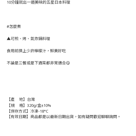
10分鐘就出一道美味的五星日本料理
#怎麼煮
▲可煎、烤、氣炸鍋料理
食用前擠上少許檸檬汁，鮮美好吃
不論是三餐或是下酒菜都非常適合😋
【產 地】台灣
【規 格】320g/盒
±10%
【保存方式】冷凍-18°C
【有效日期】商品都是以最新日期出貨，如有疑問歡迎聊聊詢問。