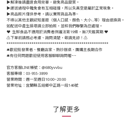
▶️解凍後請盡速食用完畢，避免商品變質。
▶️運送過程中難免會有互相碰撞，所以失真空是屬於正常現象。
▶️商品照片僅供參考，請以實際貨品為準~
不得以其他主觀認知差距（個人口感、顏色、大小...等）理由退換貨。
如配送中產生損壞請立即拍照，並和我們聯繫為您處理。
❤️ 生鮮食品不適用於消費者保護法第19條，無7天鑑賞期 ❤️
⚠️下單前請務必考慮、詢問清楚，敬請見諒！⚠️
*************************************************
🛎歡迎批發業者、餐廳店家、熱炒辦桌、團購主長期合作
🛎有任何問題歡迎使用客服聊聊詢問喔~~
官方客服LINE帳號：@680yvvbu
客服專線：03-955-3899
營業時間：週一至週日10:00~20:00
營業地址：宜蘭縣五結鄉中正路一段146號
了解更多