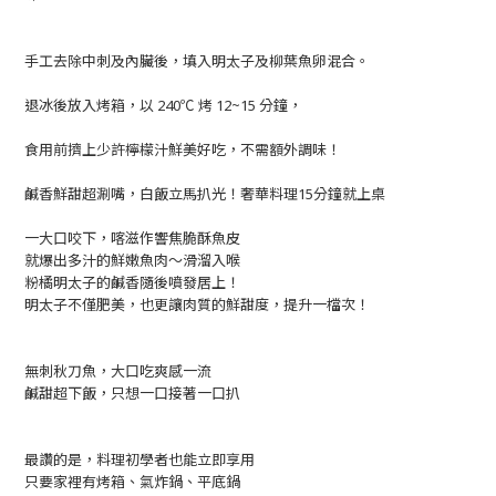
手工去除中刺及內臟後，填入明太子及柳葉魚卵混合。
退冰後放入烤箱，以 240℃ 烤 12~15 分鐘，
食用前擠上少許檸檬汁鮮美好吃，不需額外調味！
鹹香鮮甜超涮嘴，白飯立馬扒光！奢華料理15分鐘就上桌
一大口咬下，喀滋作響焦脆酥魚皮
就爆出多汁的鮮嫩魚肉～滑溜入喉
粉橘明太子的鹹香隨後噴發居上！
明太子不僅肥美，也更讓肉質的鮮甜度，提升一檔次！
無刺秋刀魚，大口吃爽感一流
鹹甜超下飯，只想一口接著一口扒
最讚的是，料理初學者也能立即享用
只要家裡有烤箱、氣炸鍋、平底鍋