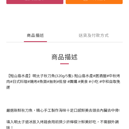
商品描述
送貨及付款方式
商品描述
【鮭山島水產】明太子秋刀魚(320g/5隻)-鮭山島水產#居酒屋#中秋烤
肉#日式料理#燒烤#魚類#無刺#批發 #團購 #美食 #小吃 #中和自取免
運
嚴選新鮮秋刀魚，精心手工製作海味十足口感鮮美去頭去內臟去中骨!
填入明太子退冰放入烤箱食用前擠少許檸檬汁鮮美好吃，不需額外調
味！