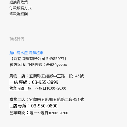
退換貨政策
付款服務方式
條款及細則
聯絡我們
鮭山島水產 海鮮超市
【丸宜海鮮有限公司 54985977】
官方客服LINE帳號：@680yvvbu
購物一店：宜蘭縣五結鄉中正路一段146號
一店專線：03-955-3899
營業時間：
週一～週日10:00~20:00
購物二店：宜蘭縣五結鄉五結路二段451號
店專線
：03-950-0800
​二
：
營業時間
週一～週日10:00~20:00