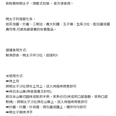
新鮮美味明太子，擠壓式包裝， 更方便食用。
明太子料理變化多，
如茶泡飯，炒飯、三明治、義大利麵、玉子燒、生菜沙拉、配白飯或握
壽司等,可謂為最營養的佐餐聖品。
建議食用方式:
解凍即食，明太子拌沙拉，超便利!!
🥣使用方式 :
➡️烤土司
將明太子沙拉擠在土司上，送入烤箱烤微焦即可
➡️烤日本山藥(帶皮營養又好吃)
將日本山藥切圓烤或乾煎半熟，蒸熟也可(烤或煎口感香脆，蒸熟口感
軟綿)，將明太子沙拉擠在山藥上，送入烤箱烤微焦即可
➡️炒飯，炒麵，炒烏龍：擠在飯或麵上，攪拌均勻即可
➡️明太子焗烤洋芋