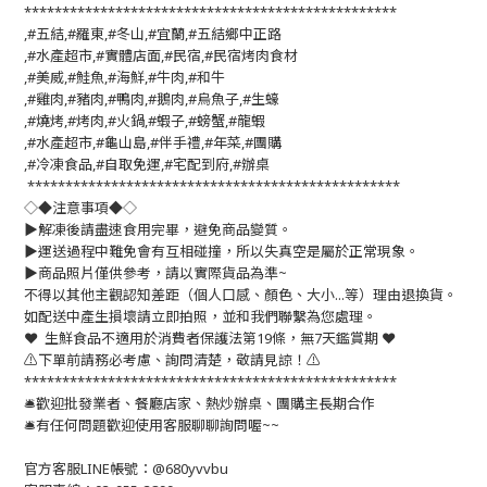
*************************************************
,#五結,#羅東,#冬山,#宜蘭,#五結鄉中正路
,#水產超市,#實體店面,#民宿,#民宿烤肉食材
,#美威,#鮭魚,#海鮮,#牛肉,#和牛
,#雞肉,#豬肉,#鴨肉,#鵝肉,#烏魚子,#生蠔
,#燒烤,#烤肉,#火鍋,#蝦子,#螃蟹,#龍蝦
,#水產超市,#龜山島,#伴手禮,#年菜,#團購
,#冷凍食品,#自取免運,#宅配到府,#辦桌
*************************************************
◇◆注意事項◆◇
▶️解凍後請盡速食用完畢，避免商品變質。
▶️運送過程中難免會有互相碰撞，所以失真空是屬於正常現象。
▶️商品照片僅供參考，請以實際貨品為準~
不得以其他主觀認知差距（個人口感、顏色、大小...等）理由退換貨。
如配送中產生損壞請立即拍照，並和我們聯繫為您處理。
❤️ 生鮮食品不適用於消費者保護法第19條，無7天鑑賞期 ❤️
⚠️下單前請務必考慮、詢問清楚，敬請見諒！⚠️
*************************************************
🛎歡迎批發業者、餐廳店家、熱炒辦桌、團購主長期合作
🛎有任何問題歡迎使用客服聊聊詢問喔~~
官方客服LINE帳號：@680yvvbu