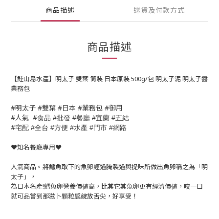
商品描述
送貨及付款方式
商品描述
【鮭山島水產】明太子 雙葉 筒裝 日本原裝 500g/包 明太子泥 明太子醬
業務包
#明太子 #雙葉 #日本 #業務包 #御用
#人氣 #
食品
批發
餐廳
宜蘭
五結
#
#
#
#
#
宅配
全台
方便
水產
門市
網路
#
#
#
#
#
❤️知名餐廳專用❤️
人氣商品。將鱈魚取下的魚卵經過腌製過與提味所做出魚卵稱之為「明
太子」，
為日本名產!鱈魚卵營養價値高，比其它其魚卵更有經濟價値，咬一口
就可品嘗到那滋卜顆粒感綻放舌尖，好享受！