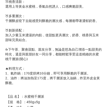
🍑桃香清新：
選用上等黃金水蜜桃，香氣自然誘人，口感爽脆甜美。
🍑多重層次：
千層酥皮咬下去能感受到酥脆的層次感，每層都帶著濃郁奶香。
🍑創新搭配：
加入少量玉米濃湯的內餡，使甜點更具層次，奶香、桃香與玉米
甜味完美結合。
☕️下午茶、聚會甜點、親友分享，無論是想為自己增添一點甜美的
時光，還是與親朋好友一同分享，都能輕鬆享受這道精緻的水蜜
桃千層派(開心)
🔥料理方式：
1、氣炸鍋：170度烘烤10分鐘，即可享用酥脆的千層派。
2、油炸：將油加熱至175度，將千層派放入油鍋，炸至外皮金黃
酥脆。
【品 名】：水蜜桃千層派
【規 格】：450g±5g