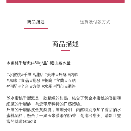
商品描述
送貨及付款方式
商品描述
水蜜桃千層派(450g/盒)-鮭山島水產
千層
甜點
美味
外酥
內軟
#水蜜桃
#
#
#
#
#
#
風味
食品
批發
餐廳
宜蘭
五結
#
#
#
#
#
#
宅配
全台
方便
水產
門市
網路
#
#
#
#
#
🍑水蜜桃千層派是一款精緻的甜點，結合了黃金水蜜桃的香甜和
細膩的千層酥，為您帶來獨特的口感體驗。
外層的千層酥皮金黃酥脆，層層分明；內餡特別添加了香甜的水
蜜桃餡料，融合了一絲玉米濃湯的奶香，創造出甜美、清新且豐
富的味道(emoji)