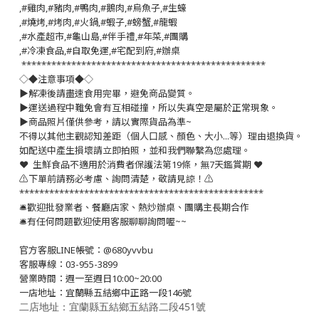
,#雞肉,#豬肉,#鴨肉,#鵝肉,#烏魚子,#生蠔
,#燒烤,#烤肉,#火鍋,#蝦子,#螃蟹,#龍蝦
,#水產超市,#龜山島,#伴手禮,#年菜,#團購
,#冷凍食品,#自取免運,#宅配到府,#辦桌
*************************************************
◇◆注意事項◆◇
▶️解凍後請盡速食用完畢，避免商品變質。
▶️運送過程中難免會有互相碰撞，所以失真空是屬於正常現象。
▶️商品照片僅供參考，請以實際貨品為準~
不得以其他主觀認知差距（個人口感、顏色、大小...等）理由退換貨。
如配送中產生損壞請立即拍照，並和我們聯繫為您處理。
❤️ 生鮮食品不適用於消費者保護法第19條，無7天鑑賞期 ❤️
⚠️下單前請務必考慮、詢問清楚，敬請見諒！⚠️
*************************************************
🛎歡迎批發業者、餐廳店家、熱炒辦桌、團購主長期合作
🛎有任何問題歡迎使用客服聊聊詢問喔~~
官方客服LINE帳號：@680yvvbu
客服專線：03-955-3899
營業時間：週一至週日10:00~20:00
一店地址：宜蘭縣五結鄉中正路一段146號
二店地址：宜蘭縣五結鄉五結路二段451號