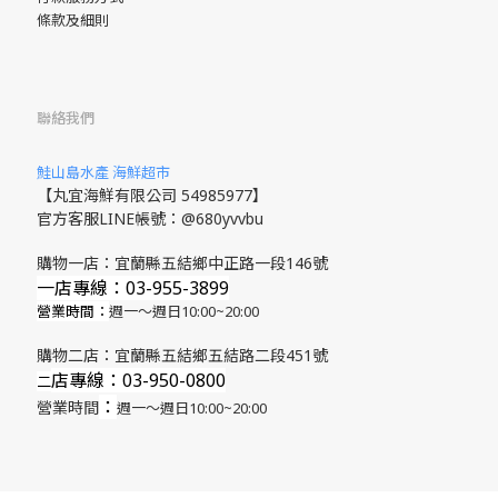
條款及細則
聯絡我們
鮭山島水產 海鮮超市
【丸宜海鮮有限公司 54985977】
官方客服LINE帳號：@680yvvbu
購物一店：宜蘭縣五結鄉中正路一段146號
一店專線：03-955-3899
營業時間：
週一～週日10:00~20:00
購物二店：宜蘭縣五結鄉五結路二段451號
店專線
：03-950-0800
​二
：
營業時間
週一～週日10:00~20:00