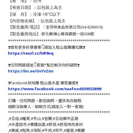
【產 地】：台灣
【有效日期】：以包裝上為主
【保 存】：冷凍-18°C以下
：以包裝上為主
【
】
內容物名稱
【
】：全芳味食品有限公司(04-8290016)
製造廠商/電話
【
】:彰化縣埔心鄉員鹿路一段308號
製造廠商地址
*************************************************
❣️還有更多好康優惠👇請加入鮭山島團購社團❣️
https://reurl.cc/lvR9oq
❣️任何問題請加👇客服*幫您解決你的疑問❣️
https://lin.ee/GvYvZmr
❣️
Facebook粉絲團 鮭山島水產 優質嚴選
❣️
https://www.facebook.com/seafood039553899/
*************************************************
訂購、任何問題，歡迎詢問，盡快為你服務
細節洽詢專人、聊聊方式(請加入一對一客服)
*************************************************
,#五結,#羅東,#冬山,#宜蘭,#五結鄉中正路
,#水產超市,#實體店面,#民宿,#民宿烤肉食材
,#美威,#鮭魚,#海鮮,#牛肉,#和牛,#露營,#餐廳