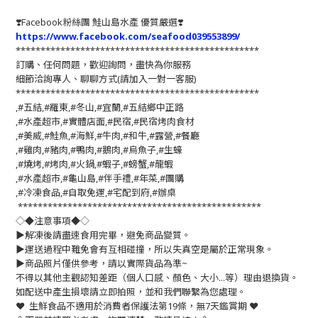
❣️
Facebook粉絲團 鮭山島水產 優質嚴選
❣️
https://www.facebook.com/seafood039553899/
*************************************************
訂購、任何問題，歡迎詢問，盡快為你服務
細節洽詢專人、聊聊方式(請加入一對一客服)
*************************************************
,#五結,#羅東,#冬山,#宜蘭,#五結鄉中正路
,#水產超市,#實體店面,#民宿,#民宿烤肉食材
,#美威,#鮭魚,#海鮮,#牛肉,#和牛,#露營,#餐廳
,#雞肉,#豬肉,#鴨肉,#鵝肉,#烏魚子,#生蠔
,#燒烤,#烤肉,#火鍋,#蝦子,#螃蟹,#龍蝦
,#水產超市,#龜山島,#伴手禮,#年菜,#團購
,#冷凍食品,#自取免運,#宅配到府,#辦桌
*************************************************
◇◆注意事項◆◇
▶️解凍後請盡速食用完畢，避免商品變質。
▶️運送過程中難免會有互相碰撞，所以失真空是屬於正常現象。
▶️商品照片僅供參考，請以實際貨品為準~
不得以其他主觀認知差距（個人口感、顏色、大小...等）理由退換貨。
如配送中產生損壞請立即拍照，並和我們聯繫為您處理。
❤️ 生鮮食品不適用於消費者保護法第19條，無7天鑑賞期 ❤️