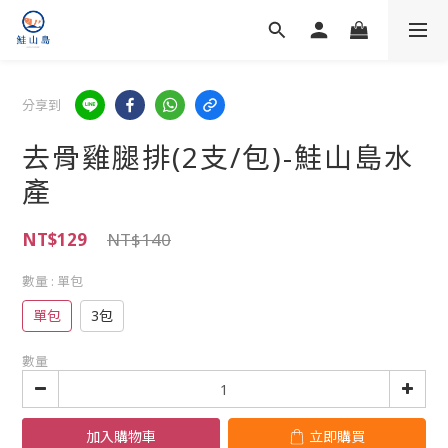
分享到
去骨雞腿排(2支/包)-鮭山島水
產
NT$129
NT$140
數量
: 單包
單包
3包
數量
加入購物車
立即購買