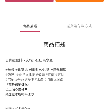
商品描述
送貨及付款方式
商品描述
去骨雞腿排(2支/包)-鮭山島水產
#無骨 #
雞腿排 #雞腿 #2片裝 #輕鬆料理
#強匠 #
食品
批發
餐廳
宜蘭
五結
#
#
#
#
#
宅配
全台
方便
水產
門市
網路
#
#
#
#
#
『無骨雞腿排🐔』
也已貼心去骨❤️
讓您在家輕鬆料理😍
料理方式多樣化👩‍🍳