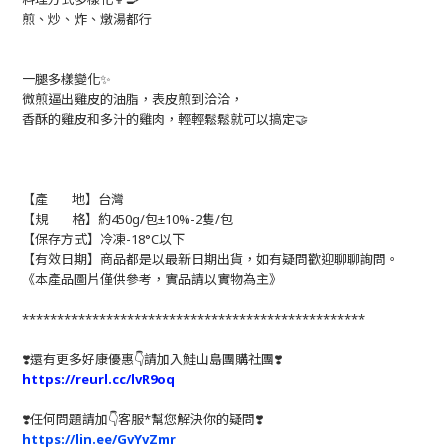
煎、炒、炸、燉湯都行
一腿多樣變化✨
微煎逼出雞皮的油脂，表皮煎到洽洽，
香酥的雞皮和多汁的雞肉，輕輕鬆鬆就可以搞定🤝
【產 地】台灣
【規 格】約450g/包±10%-2隻/包
【保存方式】冷凍-18°C以下
【有效日期】商品都是以最新日期出貨，如有疑問歡迎聊聊詢問。
《本產品圖片僅供參考，實品請以實物為主》
*************************************************
❣️還有更多好康優惠👇請加入鮭山島團購社團❣️
https://reurl.cc/lvR9oq
❣️任何問題請加👇客服*幫您解決你的疑問❣️
https://lin.ee/GvYvZmr