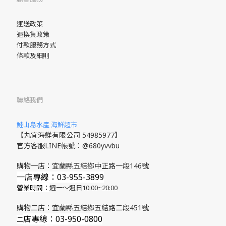
運送政策
退換貨政策
付款服務方式
條款及細則
聯絡我們
鮭山島水產 海鮮超市
【丸宜海鮮有限公司 54985977】
官方客服LINE帳號：@680yvvbu
購物一店：宜蘭縣五結鄉中正路一段146號
一店專線：03-955-3899
營業時間：
週一～週日10:00~20:00
購物二店：宜蘭縣五結鄉五結路二段451號
店專線
：03-950-0800
​二