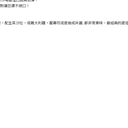
是市場最佳口感與色澤！
絕對讓您讚不絕口！
，配生菜沙拉，或義大利麵，握壽司或是做成丼飯..都非常美味，
最經典的是班