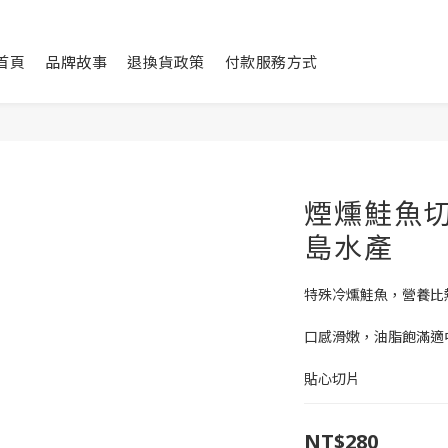
首頁
品牌故事
退換貨政策
付款服務方式
煙燻鮭魚切片
島水產
特殊冷燻鮭魚，營養比
口感滑嫩，油脂飽滿適
貼心切片
NT$280