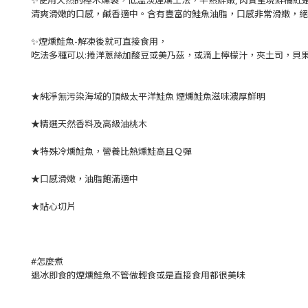
✨使用天然的櫸木燻製，低溫淡煙燻工法，半熟鮮嫩, 肉質呈現鮮橘紅
清爽滑嫩的口感，鹹香適中。含有豐富的鮭魚油脂，口感非常滑嫩，
✨煙燻鮭魚-解凍後就可直接食用，
吃法多種可以:捲洋蔥絲加酸豆或美乃茲，或滴上檸檬汁，夾土司，貝果
★純淨無污染海域的頂級太平洋鮭魚 煙燻鮭魚滋味濃厚鮮明
★精選天然香料及高級油桃木
★特殊冷燻鮭魚，營養比熱燻鮭高且Ｑ彈
★口感滑嫩，油脂飽滿適中
★貼心切片
#怎麼煮
退冰即食的煙燻鮭魚不管做輕食或是直接食用都很美味