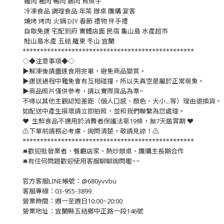
雞肉 豬肉 鴨肉 鵝肉 烏魚子
冷凍食品 調理食品 年菜 辦桌 團購 宴客
燒烤 烤肉 火鍋 DIY 春節 禮物 伴手禮
自取免運 宅配到府 實體店面 民宿 龜山島 水產超市
鮭山島水產 五結 羅東 冬山 宜蘭
*************************************************
◇◆注意事項◆◇
▶️解凍後請盡速食用完畢，避免商品變質。
▶️運送過程中難免會有互相碰撞，所以失真空是屬於正常現象。
▶️商品照片僅供參考，請以實際貨品為準~
不得以其他主觀認知差距（個人口感、顏色、大小...等）理由退換貨。
如配送中產生損壞請立即拍照，並和我們聯繫為您處理。
❤️ 生鮮食品不適用於消費者保護法第19條，無7天鑑賞期 ❤️
⚠️下單前請務必考慮、詢問清楚，敬請見諒！⚠️
*************************************************
🛎歡迎批發業者、餐廳店家、熱炒辦桌、團購主長期合作
🛎有任何問題歡迎使用客服聊聊詢問喔~~
官方客服LINE帳號：@680yvvbu
客服專線：03-955-3899
營業時間：週一至週日10:00~20:00
營業地址：宜蘭縣五結鄉中正路一段146號