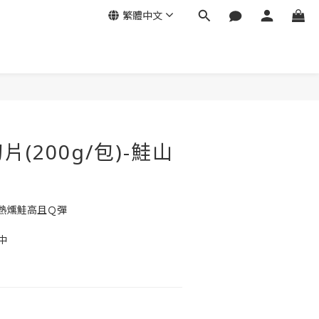
繁體中文
立即購買
(200g/包)-鮭山
熱燻鮭高且Ｑ彈
中