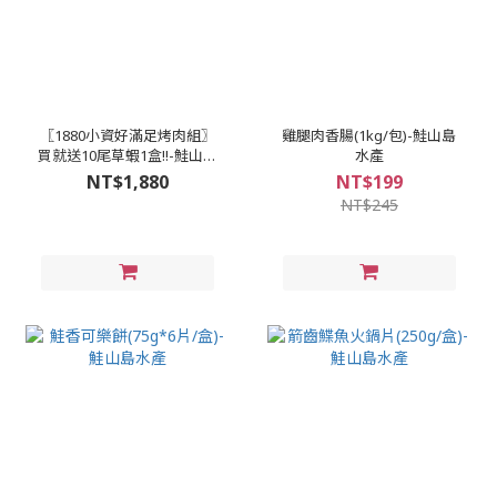
〖1880小資好滿足烤肉組〗
雞腿肉香腸(1kg/包)-鮭山島
買就送10尾草蝦1盒!!-鮭山島
水產
水產
NT$1,880
NT$199
NT$245