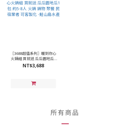
〖3688超值系列〗暖到你心
火鍋組 買就送 瓜瓜園地瓜1
包 約5-8人 火鍋 鍋物 聚餐 民
NT$3,688
宿業者 可客製化 -鮭山島水
產
所有商品