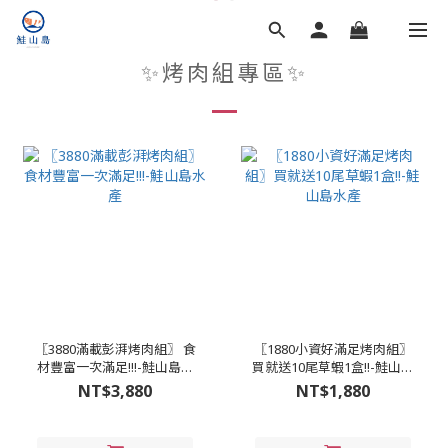
✨烤肉組專區✨
〖3880滿載彭湃烤肉組〗 食
〖1880小資好滿足烤肉組〗
材豐富一次滿足!!!-鮭山島水
買就送10尾草蝦1盒!!-鮭山島
產
水產
NT$3,880
NT$1,880