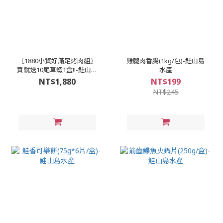
〖1880小資好滿足烤肉組〗
雞腿肉香腸(1kg/包)-鮭山島
買就送10尾草蝦1盒!!-鮭山島
水產
水產
NT$1,880
NT$199
NT$245