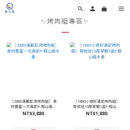
✨烤肉組專區✨
〖3880滿載彭湃烤肉組〗 食
〖1880小資好滿足烤肉組〗
材豐富一次滿足!!!-鮭山島水
買就送10尾草蝦1盒!!-鮭山島
產
水產
NT$3,880
NT$1,880