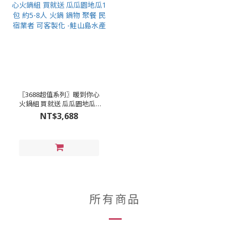
〖3688超值系列〗暖到你心
火鍋組 買就送 瓜瓜園地瓜1
包 約5-8人 火鍋 鍋物 聚餐 民
NT$3,688
宿業者 可客製化 -鮭山島水
產
所有商品