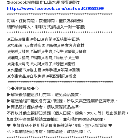
❣️
Facebook粉絲團 鮭山島水產 優質嚴選
❣️
https://www.facebook.com/seafood039553899/
*************************************************
訂購、任何問題，歡迎詢問，盡快為你服務
細節洽詢專人、聊聊方式(請加入一對一客服)
*************************************************
,#五結,#羅東,#冬山,#宜蘭,#五結鄉中正路
,#水產超市,#實體店面,#民宿,#民宿烤肉食材
,#美威,#鮭魚,#海鮮,#牛肉,#和牛,#露營,#餐廳
,#雞肉,#豬肉,#鴨肉,#鵝肉,#烏魚子,#生蠔
,#燒烤,#烤肉,#火鍋,#蝦子,#螃蟹,#龍蝦
,#水產超市,#龜山島,#伴手禮,#年菜,#團購
,#冷凍食品,#自取免運,#宅配到府,#辦桌
*************************************************
◇◆注意事項◆◇
▶️解凍後請盡速食用完畢，避免商品變質。
▶️運送過程中難免會有互相碰撞，所以失真空是屬於正常現象。
▶️商品照片僅供參考，請以實際貨品為準~
不得以其他主觀認知差距（個人口感、顏色、大小...等）理由退換貨。
如配送中產生損壞請立即拍照，並和我們聯繫為您處理。
❤️ 生鮮食品不適用於消費者保護法第19條，無7天鑑賞期 ❤️
⚠️下單前請務必考慮、詢問清楚，敬請見諒！⚠️
*************************************************