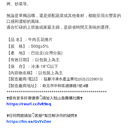
烤、炒菜等。
無論是單獨品嚐，還是搭配蔬菜或其他食材，都能呈現出豐富的
口感和濃郁的風味。
適合忙碌的上班族或家庭主婦，是節省時間又美味的選擇。
【品 名】：牛肉五花捲片
【規 格】：500
g
±5%
【產 地】：巴拉圭(台灣分裝)
【有效日期】：以包裝上為主
【保 存】：冷凍-18°C以下
以包裝上為主
【
】：
內容物名稱
【
】：鈜碁冷凍水產企業社((02)22238013)
製造廠商/電話
【
】：新北市中和區建康路1號4樓
製造廠商地址
*************************************************
❣️還有更多好康優惠👇請加入鮭山島團購社團❣️
https://reurl.cc/lvR9oq
❣️任何問題請加👇客服*幫您解決你的疑問❣️
https://lin.ee/GvYvZmr