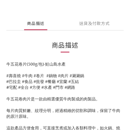
商品描述
送貨及付款方式
商品描述
牛五花卷片(500g/包)-鮭山島水產
#壽喜燒 #牛肉 #卷片 #鍋物 #肉片 #涮涮鍋
食品
批發
餐廳
宜蘭
五結
#巴拉圭 #
#
#
#
#
#
宅配
全台
方便
水產
門市
網路
#
#
#
#
#
牛五花卷肉片是一款由精選優質牛肉製成的肉製品。
每片肉質鮮嫩、紋理分明，經過精緻的切割和調味，保留了牛肉
的原汁原味。
這款產品方便食用，可直接烹煮或加入各類料理中，如火鍋、燒