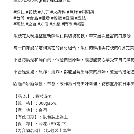
#蝦仁 #花枝 #丸子 #火鍋料 #氣炸 #涮涮鍋
#台灣 #
食品
批發
餐廳
宜蘭
五結
#
#
#
#
#
宅配
全台
方便
水產
門市
網路
#
#
#
#
#
蝦枝花丸精選整隻新鮮蝦仁與切塊花枝，帶來層次豐富的口感😋
每一口都能品嚐到實在的食材組合，蝦仁的鮮甜與花枝的Q彈完
不含防腐劑和漂白劑，保證自然原味，讓您能安心享受來自海洋的
不管是煮湯、氣炸、油炸，都能呈現出鮮美的風味，並適合搭配各
🈴適合家庭聚餐、聚會、或作為日常美味料理，彷彿置身於日本
【品 名】：蝦枝花丸
【規 格】：300g±5%
【產 地】：台灣
【有效日期】：以包裝上為主
【保 存】：冷凍-18°C以下
以包裝上為主
【
】：
內容物名稱