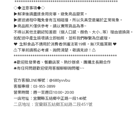
*************************************************
◇◆注意事項◆◇
▶️解凍後請盡速食用完畢，避免商品變質。
▶️運送過程中難免會有互相碰撞，所以失真空是屬於正常現象。
▶️商品照片僅供參考，請以實際貨品為準~
不得以其他主觀認知差距（個人口感、顏色、大小...等）理由退換貨。
如配送中產生損壞請立即拍照，並和我們聯繫為您處理。
❤️ 生鮮食品不適用於消費者保護法第19條，無7天鑑賞期 ❤️
⚠️下單前請務必考慮、詢問清楚，敬請見諒！⚠️
*************************************************
🛎歡迎批發業者、餐廳店家、熱炒辦桌、團購主長期合作
🛎有任何問題歡迎使用客服聊聊詢問喔~~
官方客服LINE帳號：@680yvvbu
客服專線：03-955-3899
營業時間：週一至週日10:00~20:00
一店地址：宜蘭縣五結鄉中正路一段146號
二店地址：宜蘭縣五結鄉五結路二段451號