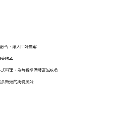
美融合，讓人回味無窮
美味🌊
式料理，為每餐增添豐富滋味😋
美食街頭的獨特風味