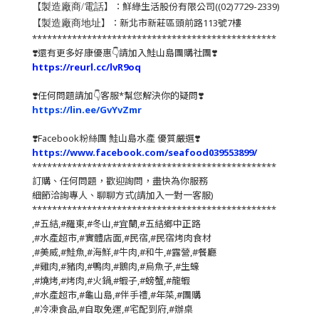
【
】：鮮綠生活股份有限公司((02)7729-2339)
製造廠商/電話
【
】：新北市新莊區頭前路113號7樓
製造廠商地址
*************************************************
❣️還有更多好康優惠👇請加入鮭山島團購社團❣️
https://reurl.cc/lvR9oq
❣️任何問題請加👇客服*幫您解決你的疑問❣️
https://lin.ee/GvYvZmr
❣️
Facebook粉絲團 鮭山島水產 優質嚴選
❣️
https://www.facebook.com/seafood039553899/
*************************************************
訂購、任何問題，歡迎詢問，盡快為你服務
細節洽詢專人、聊聊方式(請加入一對一客服)
*************************************************
,#五結,#羅東,#冬山,#宜蘭,#五結鄉中正路
,#水產超市,#實體店面,#民宿,#民宿烤肉食材
,#美威,#鮭魚,#海鮮,#牛肉,#和牛,#露營,#餐廳
,#雞肉,#豬肉,#鴨肉,#鵝肉,#烏魚子,#生蠔
,#燒烤,#烤肉,#火鍋,#蝦子,#螃蟹,#龍蝦
,#水產超市,#龜山島,#伴手禮,#年菜,#團購
,#冷凍食品,#自取免運,#宅配到府,#辦桌