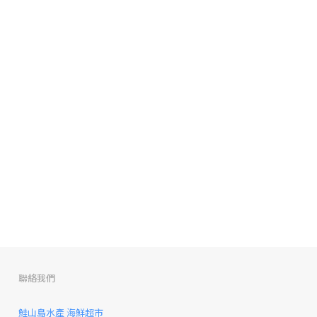
聯絡我們
鮭山島水產 海鮮超市