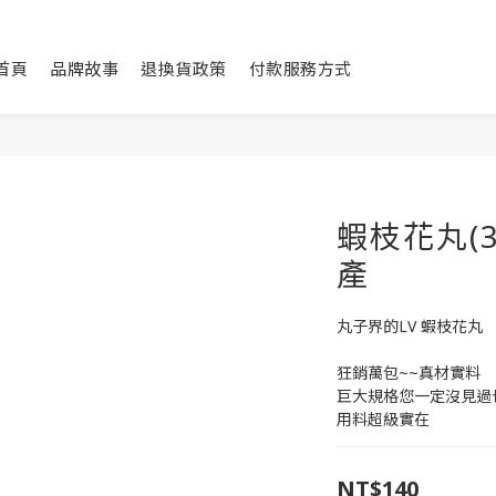
首頁
品牌故事
退換貨政策
付款服務方式
蝦枝花丸(3
產
丸子界的LV 蝦枝花丸
狂銷萬包~~真材實料
巨大規格您一定沒見過
用料超級實在
NT$140