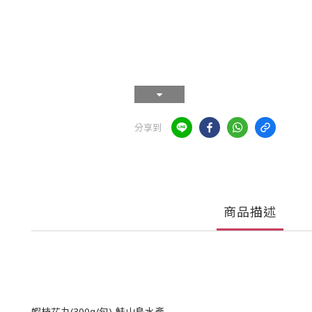
分享到
商品描述
蝦枝花丸(300g/包)-鮭山島水產