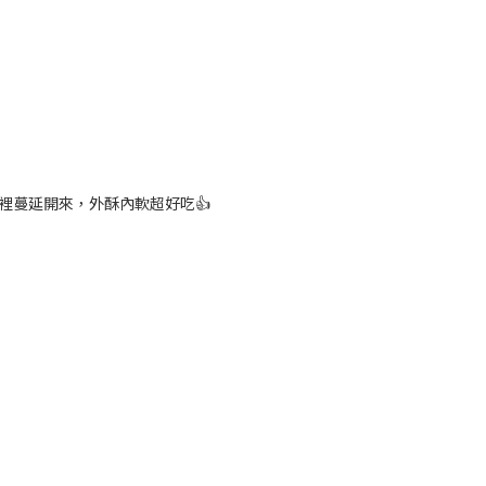
裡蔓延開來，外酥內軟超好吃👍