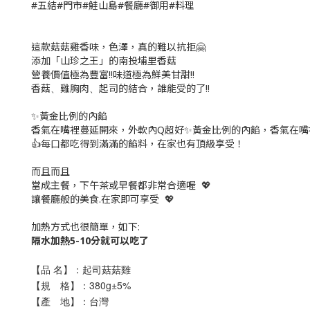
#五結#門市#鮭山島#餐廳#御用#料理
這款菇菇雞香味，色澤，真的難以抗拒🤗
添加「山珍之王」的南投埔里香菇
營養價值極為豐富!!味道極為鮮美甘甜!!
香菇
雞胸肉
起司的結合，誰能受的了!!
、
、
✨黃金比例的內餡
香氣在嘴裡蔓延開來，外軟內Q超好✨黃金比例的內餡，香氣在嘴
👍每口都吃得到滿滿的餡料，在家也有頂級享受！
而且而且
當成主餐，下午茶或早餐都非常合適喔 💖
讓餐廳般的美食.在家即可享受 💖
加熱方式也很簡單，如下:
隔水加熱5-10分就可以吃了
【品 名】：起司菇菇雞
【規 格】：380g±5%
【產 地】：台灣