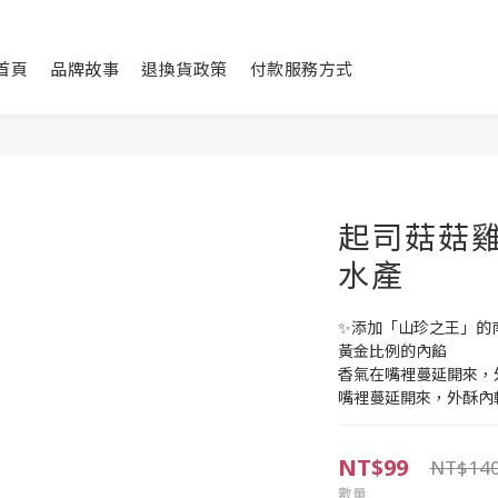
首頁
品牌故事
退換貨政策
付款服務方式
起司菇菇雞(
水產
✨添加「山珍之王」的
黃金比例的內餡
香氣在嘴裡蔓延開來，
嘴裡蔓延開來，外酥內軟
NT$99
NT$14
數量