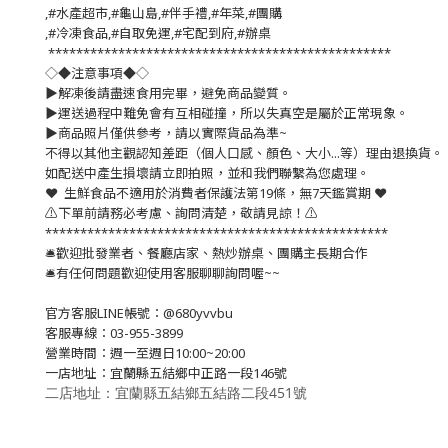
,#水產超市,#龜山島,#伴手禮,#年菜,#團購
,#冷凍食品,#自取免運,#宅配到府,#辦桌
*************************************************
◇◆注意事項◆◇
▶️解凍後請盡速食用完畢，避免商品變質。
▶️運送過程中難免會有互相碰撞，所以失真空是屬於正常現象。
▶️商品照片僅供參考，請以實際貨品為準~
不得以其他主觀認知差距（個人口感、顏色、大小...等）理由退換貨。
如配送中產生損壞請立即拍照，並和我們聯繫為您處理。
❤️ 生鮮食品不適用於消費者保護法第19條，無7天鑑賞期 ❤️
⚠️下單前請務必考慮、詢問清楚，敬請見諒！⚠️
*************************************************
🛎歡迎批發業者、餐廳店家、熱炒辦桌、團購主長期合作
🛎有任何問題歡迎使用客服聊聊詢問喔~~
官方客服LINE帳號：@680yvvbu
客服專線：03-955-3899
營業時間：週一至週日10:00~20:00
一店地址：宜蘭縣五結鄉中正路一段146號
二店地址：宜蘭縣五結鄉五結路二段451號