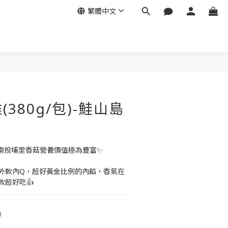
繁體中文
立即購買
380g/包)-鮭山島
南投埔里香菇營養價值極為豐富✨
外軟內Q，超好黃金比例的內餡，香氣在
超好吃👍
0