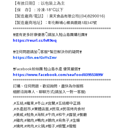
【有效日期】：以包裝上為主
【保 存】：冷凍-18°C以下
((04)8290016)
【
】：昊天食品有限公司
製造廠商/電話
【
】：彰化縣埔心鄉員鹿路1段347號
製造廠商地址
*************************************************
❣️還有更多好康優惠👇請加入鮭山島團購社團❣️
https://reurl.cc/lvR9oq
❣️任何問題請加👇客服*幫您解決你的疑問❣️
https://lin.ee/GvYvZmr
❣️
Facebook粉絲團 鮭山島水產 優質嚴選
❣️
https://www.facebook.com/seafood039553899/
*************************************************
訂購、任何問題，歡迎詢問，盡快為你服務
細節洽詢專人、聊聊方式(請加入一對一客服)
*************************************************
,#五結,#羅東,#冬山,#宜蘭,#五結鄉中正路
,#水產超市,#實體店面,#民宿,#民宿烤肉食材
,#美威,#鮭魚,#海鮮,#牛肉,#和牛,#露營,#餐廳
,#雞肉,#豬肉,#鴨肉,#鵝肉,#烏魚子,#生蠔
,#燒烤,#烤肉,#火鍋,#蝦子,#螃蟹,#龍蝦