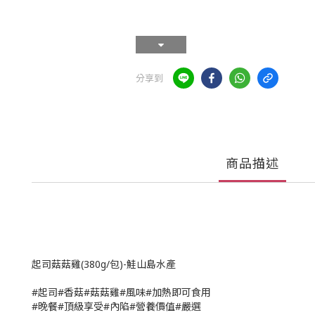
分享到
商品描述
起司菇菇雞(380g/包)-鮭山島水產
#起司#香菇#菇菇雞#風味#加熱即可食用
#晚餐#頂級享受#內陷#營養價值#嚴選