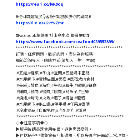
https://reurl.cc/lvR9oq
❣️任何問題請加👇客服*幫您解決你的疑問❣️
https://lin.ee/GvYvZmr
❣️
Facebook粉絲團 鮭山島水產 優質嚴選
❣️
https://www.facebook.com/seafood039553899/
*************************************************
訂購、任何問題，歡迎詢問，盡快為你服務
細節洽詢專人、聊聊方式(請加入一對一客服)
*************************************************
,#五結,#羅東,#冬山,#宜蘭,#五結鄉中正路
,#水產超市,#實體店面,#民宿,#民宿烤肉食材
,#美威,#鮭魚,#海鮮,#牛肉,#和牛,#露營,#餐廳
,#雞肉,#豬肉,#鴨肉,#鵝肉,#烏魚子,#生蠔
,#燒烤,#烤肉,#火鍋,#蝦子,#螃蟹,#龍蝦
,#水產超市,#龜山島,#伴手禮,#年菜,#團購
,#冷凍食品,#自取免運,#宅配到府,#辦桌
*************************************************
◇◆注意事項◆◇
▶️解凍後請盡速食用完畢，避免商品變質。
▶️運送過程中難免會有互相碰撞，所以失真空是屬於正常現象。