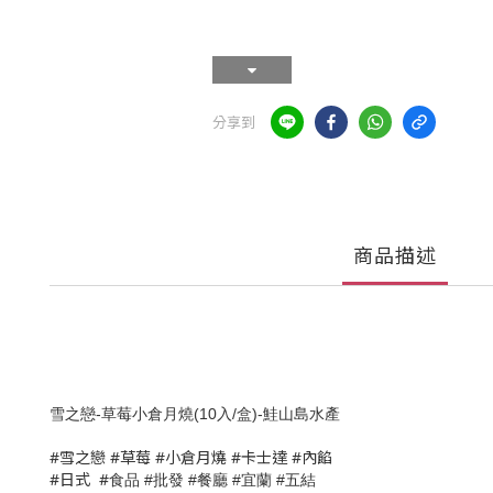
分享到
商品描述
雪之戀-草莓小倉月燒(10入/盒)-鮭山島水產
#雪之戀 #草莓 #小倉月燒 #卡士達 #內餡
#日式 #
食品
批發
餐廳
宜蘭
五結
#
#
#
#