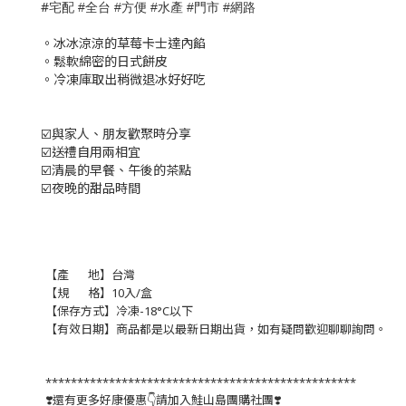
#
宅配
全台
方便
水產
門市
網路
#
#
#
#
#
。冰冰涼涼的草莓卡士達內餡
。鬆軟綿密的日式餅皮
。冷凍庫取出稍微退冰好好吃
☑️與家人、朋友歡聚時分享
☑️送禮自用兩相宜
☑️清晨的早餐、午後的茶點
☑️夜晚的甜品時間
【產 地】台灣
【規 格】10入/盒
【保存方式】
冷凍-18°C以下
【有效日期】商品都是以最新日期出貨，如有疑問歡迎聊聊詢問。
*************************************************
❣️還有更多好康優惠👇請加入鮭山島團購社團❣️