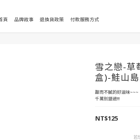
首頁
品牌故事
退換貨政策
付款服務方式
雪之戀-草
盒)-鮭山
甜而不膩的好滋味~~~
千萬別錯過!!!
NT$125
若