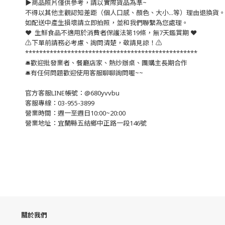
▶️商品照片僅供參考，請以實際貨品為準~
不得以其他主觀認知差距（個人口感、顏色、大小...等）理由退換貨
如配送中產生損壞請立即拍照，並和我們聯繫為您處理。
❤️ 生鮮食品不適用於消費者保護法第19條，無7天鑑賞期 ❤️
⚠️下單前請務必考慮、詢問清楚，敬請見諒！⚠️
*************************************************
🛎歡迎批發業者、餐廳店家、熱炒辦桌、團購主長期合作
🛎有任何問題歡迎使用客服聊聊詢問喔~~
官方客服LINE帳號：@680yvvbu
客服專線：03-955-3899
營業時間：週一至週日10:00~20:00
營業地址：宜蘭縣五結鄉中正路一段146號
關於我們