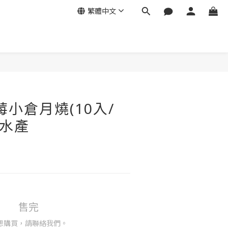
繁體中文
莓小倉月燒(10入/
島水產
售完
想購買，請聯絡我們。