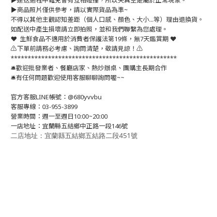
▶️運送過程中難免會有互相碰撞，所以失真空是屬於正常現象。
▶️商品照片僅供參考，請以實際貨品為準~
不得以其他主觀認知差距（個人口感、顏色、大小...等）理由退換貨。
如配送中產生損壞請立即拍照，並和我們聯繫為您處理。
❤️ 生鮮食品不適用於消費者保護法第19條，無7天鑑賞期 ❤️
⚠️下單前請務必考慮、詢問清楚，敬請見諒！⚠️
*************************************************
🛎歡迎批發業者、餐廳店家、熱炒辦桌、團購主長期合作
🛎有任何問題歡迎使用客服聊聊詢問喔~~
官方客服LINE帳號：@680yvvbu
客服專線：03-955-3899
營業時間：週一至週日10:00~20:00
一店地址：宜蘭縣五結鄉中正路一段146號
二店地址：宜蘭縣五結鄉五結路二段451號