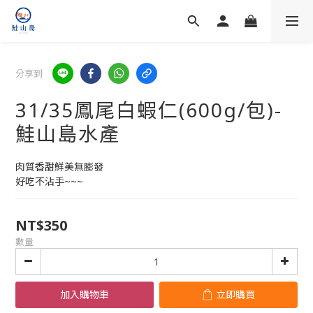
分享到
31/35鳳尾白蝦仁(600g/包)-
鮭山島水產
肉質香甜鮮美無膨發
好吃不沾手~~~
NT$350
數量
加入購物車
立即購買