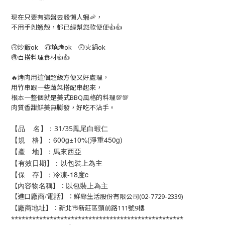
現在只要有這盤去殼懶人蝦
🦐
，
不用手剝蝦殼，都已經幫您款便便👍👍
🉑炒飯ok 🉑燒烤ok 🉑火鍋ok
🉐百搭料理食材
👍
👍
🔥烤肉用這個超級方便又好處理，
用竹串跟一些蔬菜搭配串起來，
根本一整個就是美式BBQ風格的料理💯💯
肉質香甜鮮美無膨發，好吃不沾手。
【品 名】：
31/35鳳尾白蝦仁
【規 格】：600g±10%(淨重450g)
【產 地】：馬來西亞
【有效日期】：以包裝上為主
【保 存】：冷凍-18度c
以包裝上為主
【
】：
內容物名稱
【進口
】：鮮綠生活股份有限公司(02-7729-2339)
廠商/電話
【
】：新北市新莊區頭前路111號9樓
廠商地址
*************************************************