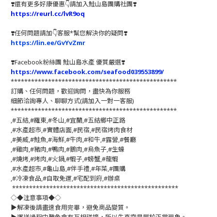
❣️還有更多好康優惠👇請加入鮭山島團購社團❣️
https://reurl.cc/lvR9oq
❣️任何問題請加👇客服*幫您解決你的疑問❣️
https://lin.ee/GvYvZmr
❣️
Facebook粉絲團 鮭山島水產 優質嚴選
❣️
https://www.facebook.com/seafood039553899/
*************************************************
訂購、任何問題，歡迎詢問，盡快為你服務
細節洽詢專人、聊聊方式(請加入一對一客服)
*************************************************
,#五結,#羅東,#冬山,#宜蘭,#五結鄉中正路
,#水產超市,#實體店面,#民宿,#民宿烤肉食材
,#美威,#鮭魚,#海鮮,#牛肉,#和牛,#露營,#餐廳
,#雞肉,#豬肉,#鴨肉,#鵝肉,#烏魚子,#生蠔
,#燒烤,#烤肉,#火鍋,#蝦子,#螃蟹,#龍蝦
,#水產超市,#龜山島,#伴手禮,#年菜,#團購
,#冷凍食品,#自取免運,#宅配到府,#辦桌
*************************************************
◇◆注意事項◆◇
▶️解凍後請盡速食用完畢，避免商品變質。