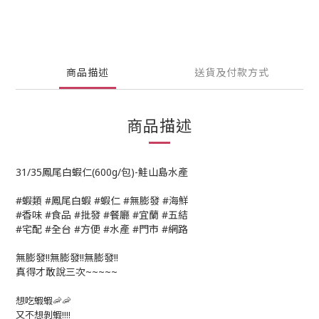
商品描述
送貨及付款方式
商品描述
31/35鳳尾白蝦仁(600g/包)-鮭山島水產
#蝦類 #鳳尾白蝦 #蝦仁 #無膨發 #海鮮
#香味 #食品 #批發 #餐廳 #宜蘭 #五結
#宅配 #全台 #方便 #水產 #門市 #網路
無膨發!!無膨發!!無膨發!!
真得才敢說三次~~~~~
想吃蝦蝦🦐🦐
又不想剝蝦!!!!