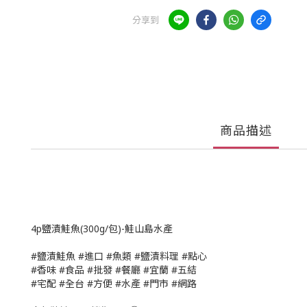
分享到
商品描述
4p鹽漬鮭魚(300g/包)-鮭山島水產
#鹽漬鮭魚 #進口 #魚類 #鹽漬料理 #點心
#香味 #食品 #批發 #餐廳 #宜蘭 #五結
#宅配 #全台 #方便 #水產 #門市 #網路