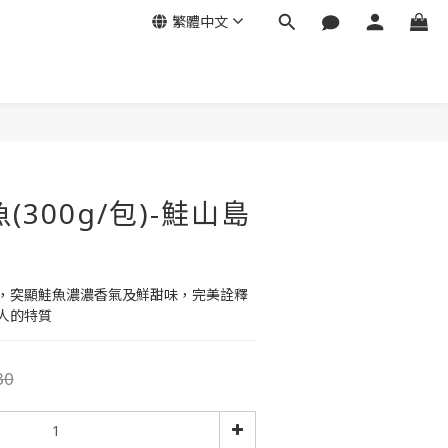
繁體中文
立即購買
(300g/包)-鮭山島
，突顯鮭魚濃濃香氣及鮮甜味，完美詮釋
人的特質
30