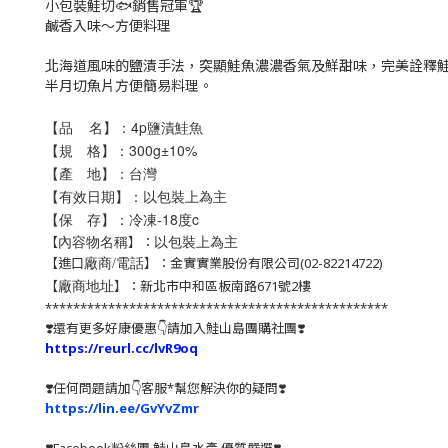
小包裝鮭切🐟銷售冠軍🏆
鹹香入味～方便料理
北海道風味的鹽漬手法，突顯鮭魚濃濃香氣及鮮甜味，完美詮釋
半月切魚片方便簡易料理。
【品 名】：4p鹽漬鮭魚
【規 格】：300g±10%
【產 地】：台灣
【有效日期】：以包裝上為主
【保 存】：冷凍-18度c
以包裝上為主
【
】：
內容物名稱
【進口
】：金實實業股份有限公司(02-82214722)
廠商/電話
【
】：新北市中和區板南路671號2樓
廠商地址
*************************************************
❣️還有更多好康優惠👇請加入鮭山島團購社團❣️
https://reurl.cc/lvR9oq
❣️任何問題請加👇客服*幫您解決你的疑問❣️
https://lin.ee/GvYvZmr