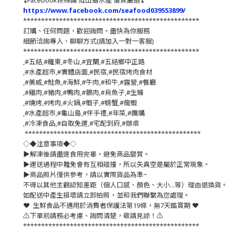
❣️
Facebook粉絲團 鮭山島水產 優質嚴選
❣️
https://www.facebook.com/seafood039553899/
*************************************************
訂購、任何問題，歡迎詢問，盡快為你服務
細節洽詢專人、聊聊方式(請加入一對一客服)
*************************************************
,#五結,#羅東,#冬山,#宜蘭,#五結鄉中正路
,#水產超市,#實體店面,#民宿,#民宿烤肉食材
,#美威,#鮭魚,#海鮮,#牛肉,#和牛,#露營,#餐廳
,#雞肉,#豬肉,#鴨肉,#鵝肉,#烏魚子,#生蠔
,#燒烤,#烤肉,#火鍋,#蝦子,#螃蟹,#龍蝦
,#水產超市,#龜山島,#伴手禮,#年菜,#團購
,#冷凍食品,#自取免運,#宅配到府,#辦桌
*************************************************
◇◆注意事項◆◇
▶️解凍後請盡速食用完畢，避免商品變質。
▶️運送過程中難免會有互相碰撞，所以失真空是屬於正常現象。
▶️商品照片僅供參考，請以實際貨品為準~
不得以其他主觀認知差距（個人口感、顏色、大小...等）理由退換貨。
如配送中產生損壞請立即拍照，並和我們聯繫為您處理。
❤️ 生鮮食品不適用於消費者保護法第19條，無7天鑑賞期 ❤️
⚠️下單前請務必考慮、詢問清楚，敬請見諒！⚠️
*************************************************